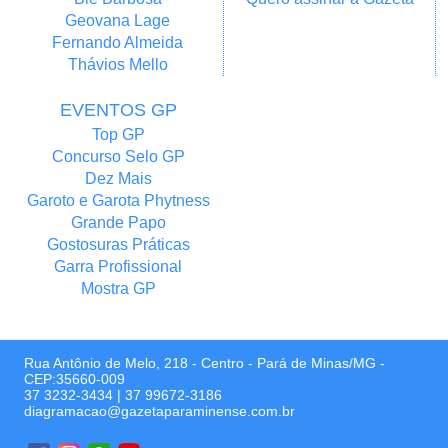
Geovana Lage
Fernando Almeida
Thávios Mello
EVENTOS GP
Top GP
Concurso Selo GP
Dez Mais
Garoto e Garota Phytness
Grande Papo
Gostosuras Práticas
Garra Profissional
Mostra GP
Rua Antônio de Melo, 218 - Centro - Pará de Minas/MG -
CEP:35660-009
37 3232-3434
|
37 99672-3186
diagramacao@gazetaparaminense.com.br