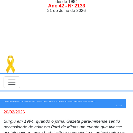
desde 1984
Ano 42 - Nº 2133
31 de Julho de 2026
30º GGP - GAROTO & GAROTA PHYTNESS: CASA CHEIA E ELOGIOS AO NOVO MODELO, MAIS ENXUTO
Eventos GP
20/02/2026
Surgiu em 1994, quando o jornal Gazeta pará-minense sentiu
necessidade de criar em Pará de Minas um evento que tivesse
espírito jovem, muita badalação e competição saudável entre os