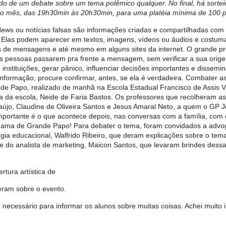
guido de um debate sobre um tema polêmico qualquer. No final, há sortei
 do mês, das 19h30min às 20h30min, para uma platéia mínima de 100 p
ews ou notícias falsas são informações criadas e compartilhadas com 
 Elas podem aparecer em textos, imagens, vídeos ou áudios e costumam
os de mensagens e até mesmo em alguns sites da internet. O grande 
s pessoas passarem pra frente a mensagem, sem verificar a sua orige
instituições, gerar pânico, influenciar decisões importantes e dissemi
informação, procure confirmar, antes, se ela é verdadeira. Combater 
de Papo, realizado de manhã na Escola Estadual Francisco de Assis Vi
ia da escola, Neide de Faria Bastos. Os professores que recolheram as
aújo, Claudine de Oliveira Santos e Jesus Amaral Neto, a quem o GP 
portante é o que acontece depois, nas conversas com a família, com 
chama de Grande Papo! Para debater o tema, foram convidados a advogad
logia educacional, Walfrido Ribeiro, que deram explicações sobre o t
 e do analista de marketing, Maicon Santos, que levaram brindes des
rtura artística de
seram sobre o evento.
ecessário para informar os alunos sobre muitas coisas. Achei muito i