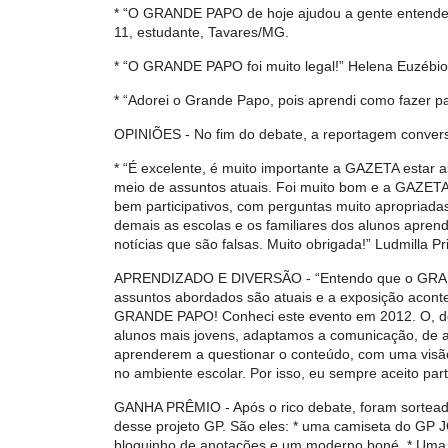
* “O GRANDE PAPO de hoje ajudou a gente entender 
11, estudante, Tavares/MG.
* “O GRANDE PAPO foi muito legal!” Helena Euzébio 
* “Adorei o Grande Papo, pois aprendi como fazer 
OPINIÕES
- No fim do debate, a reportagem conve
* “É excelente, é muito importante a GAZETA estar 
meio de assuntos atuais. Foi muito bom e a GAZETA
bem participativos, com perguntas muito apropriad
demais as escolas e os familiares dos alunos apren
notícias que são falsas. Muito obrigada!” Ludmilla Pr
APRENDIZADO E DIVERSÃO
- “Entendo que o GRAN
assuntos abordados são atuais e a exposição aconte
GRANDE PAPO! Conheci este evento em 2012. O, de ho
alunos mais jovens, adaptamos a comunicação, de aco
aprenderem a questionar o conteúdo, com uma visão so
no ambiente escolar. Por isso, eu sempre aceito part
GANHA PRÊMIO
- Após o rico debate, foram sortea
desse projeto GP. São eles: * uma camiseta do G
bloquinho de anotações e um moderno boné. * Uma n