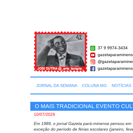
37 9 9974-3434
gazetaparaminens
@gazetaparamine
gazetaparaminens
JORNAL DA SEMANA
COLUNA MG
NOTÍCIAS
O MAIS TRADICIONAL EVENTO CU
10/07/2026
Em 1989, o jornal Gazeta pará-minense pensou em d
exceção do período de férias escolares (janeiro, fe