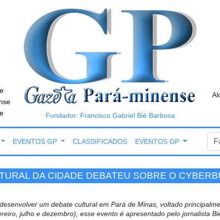
e
Al
nse
e
Fundador: Francisco Gabriel Bié Barbosa
EVENTOS GP
CLASSIFICADOS
EVENTOS GP
LTURAL DA CIDADE DEBATEU SOBRE O CYBER
esenvolver um debate cultural em Pará de Minas, voltado principalm
vereiro, julho e dezembro), esse evento é apresentado pelo jornalist