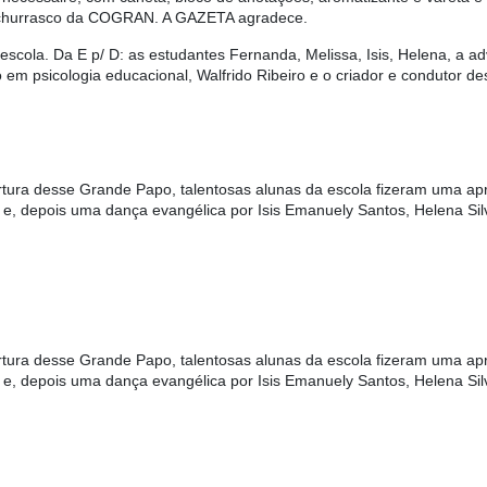
a churrasco da COGRAN. A GAZETA agradece.
 escola. Da E p/ D: as estudantes Fernanda, Melissa, Isis, Helena, a a
do em psicologia educacional, Walfrido Ribeiro e o criador e condutor d
tura desse Grande Papo, talentosas alunas da escola fizeram uma ap
 e, depois uma dança evangélica por Isis Emanuely Santos, Helena Si
tura desse Grande Papo, talentosas alunas da escola fizeram uma ap
 e, depois uma dança evangélica por Isis Emanuely Santos, Helena Si