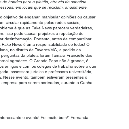
o de brindes para a platéia, através da sabatina
essoas, em locais que se reciclam, anualmente.
o objetivo de enganar, manipular opiniões ou causar
 circular rapidamente pelas redes sociais,
problema é que as Fake News parecem verdadeiras,
m. Isso pode causar prejuízos à reputação de
nar desinformação. Portanto, antes de compartilhar
as Fake News é uma responsabilidade de todos! O
ana, no distrito de Tavares/MG, a pedido da
 perguntas da plateia foram Tamara Francielle dos
Jornal agradece. O Grande Papo não é grande, é
os amigos e com os colegas de trabalho sobre o que
a, assessora jurídica e professora universitária,
ema. Nesse evento, também estiveram presentes o
sa empresa para serem sorteados, durante o Ganha
nteressante o evento! Foi muito bom!” Fernanda