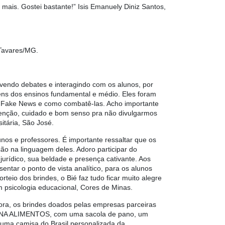
is. Gostei bastante!” Isis Emanuely Diniz Santos,
 Tavares/MG.
ovendo debates e interagindo com os alunos, por
ens dos ensinos fundamental e médio. Eles foram
as Fake News e como combatê-las. Acho importante
atenção, cuidado e bom senso pra não divulgarmos
sitária, São José.
os e professores. É importante ressaltar que os
ão na linguagem deles. Adoro participar do
urídico, sua beldade e presença cativante. Aos
ntar o ponto de vista analítico, para os alunos
teio dos brindes, o Bié faz tudo ficar muito alegre
em psicologia educacional, Cores de Minas.
tora, os brindes doados pelas empresas parceiras
PLENA ALIMENTOS, com uma sacola de pano, um
uma camisa do Brasil personalizada da