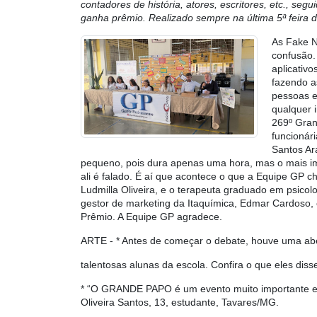
contadores de história, atores, escritores, etc., se
ganha prêmio. Realizado sempre na última 5ª feira
As Fake N
confusão.
aplicativ
fazendo a
pessoas e 
qualquer 
269º Gran
funcionár
Santos Ar
pequeno, pois dura apenas uma hora, mas o mais im
ali é falado. É aí que acontece o que a Equipe GP 
Ludmilla Oliveira, e o terapeuta graduado em psico
gestor de marketing da Itaquímica, Edmar Cardoso,
Prêmio. A Equipe GP agradece.
ARTE
- * Antes de começar o debate, houve uma abe
talentosas alunas da escola. Confira o que eles dis
* “O GRANDE PAPO é um evento muito importante e n
Oliveira Santos, 13, estudante, Tavares/MG.