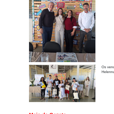
Os venc
Helenna