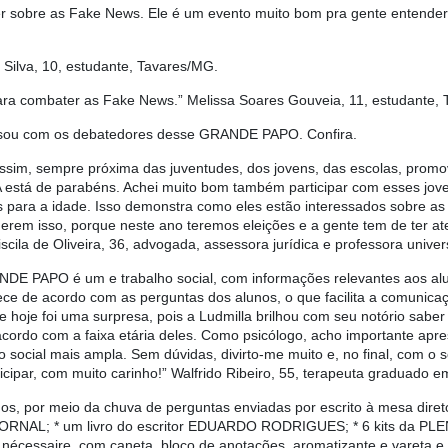
sobre as Fake News. Ele é um evento muito bom pra gente entender ma
Silva, 10, estudante, Tavares/MG.
para combater as Fake News.” Melissa Soares Gouveia, 11, estudante,
rsou com os debatedores desse GRANDE PAPO. Confira.
assim, sempre próxima das juventudes, dos jovens, das escolas, prom
 está de parabéns. Achei muito bom também participar com esses jov
as para a idade. Isso demonstra como eles estão interessados sobre 
derem isso, porque neste ano teremos eleições e a gente tem de ter 
iscila de Oliveira, 36, advogada, assessora jurídica e professora univer
DE PAPO é um e trabalho social, com informações relevantes aos alun
ce de acordo com as perguntas dos alunos, o que facilita a comunicaç
je foi uma surpresa, pois a Ludmilla brilhou com seu notório saber j
rdo com a faixa etária deles. Como psicólogo, acho importante aprese
cial mais ampla. Sem dúvidas, divirto-me muito e, no final, com o sor
icipar, com muito carinho!” Walfrido Ribeiro, 55, terapeuta graduado 
dos, por meio da chuva de perguntas enviadas por escrito à mesa dire
P JORNAL; * um livro do escritor EDUARDO RODRIGUES; * 6 kits da 
écessaire, com caneta, bloco de anotações, aromatizante e vareta e 