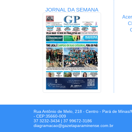
JORNAL DA SEMANA
Acer
C
Rua Antônio de Melo, 218 - Centro - Pará de Minas
- CEP:35660-009
37 3232-3434
|
37 99672-3186
diagramacao@gazetaparaminense.com.br