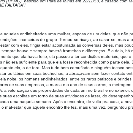
itário (UFMG), nascido em Pará de Minas em 22/11/53, é casado com 
E FALTARÁ”!
re aqueles endinheirados uma mulher, esposa de um deles, que não pa
ndições financeiras do grupo. Tornou-se ricaça, ao casar-se, mas a o
 estar com eles, fingia estar acostumada às conversas deles, mas pou
 sempre houve e sempre haverá fronteiras e diferenças. E a dela, há mu
ento que ela havia feito, ela passou a ter condições materiais, que é
as não era suficiente para que ela fosse reconhecida como parte dela.
nquanto ela, a de fora. Mas tudo bem camuflado e ninguém tocava ness
tar os lábios em suas bochechas, a abraçavam sem fazer contato entr
ela noite, os homens endinheirados, entre os raros petiscos e brindes
ores de suas empresas, a marca e o ano de seus carros, a metragem 
, a valorização das propriedades de cada um no Brasil e no exterior, q
e suas escolhas em torno de suas atividades de lazer, do desempenho 
r cada uma naquela semana. Após o encontro, de volta pra casa, a nov
 mal-estar que aquele encontro lhe fez, mais uma vez, perguntou pra