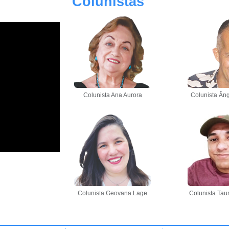
Colunistas
Colunista Ana Aurora
Colunista Âng
Colunista Geovana Lage
Colunista Tau