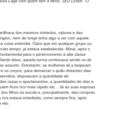
Maíza Lage com quem tem 4 filhos. SEU LEMA: “O
rtilhava dos mesmos símbolos, valores e das
rigem, nem de longe tinha algo a ver com aquele
ca coisa entendia. Claro que em qualquer grupo ou
ito tempo, já estava estabelecida. Afinal, após o
 fundamental para o pertencimento à alta classe
 Diante disso, aquela turma continuava sendo os de
e assunto. Entretanto, as mulheres ali a beijavam
e os corpos, para demarcar o quão distantes elas
 servidos, disputavam a quantidade de
das casas e apartamentos, a quantidades de idas a
uem ficou rico mais rápido etc... Já as suas esposas
dos filhos na escola e, principalmente, das compras
a rica estava entediada, como sempre fica, após
 ela: