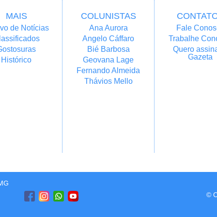
MAIS
COLUNISTAS
CONTAT
vo de Notícias
Ana Aurora
Fale Conos
lassificados
Angelo Cáffaro
Trabalhe Con
Gostosuras
Bié Barbosa
Quero assina
Gazeta
Histórico
Geovana Lage
Fernando Almeida
Thávios Mello
/MG
© C