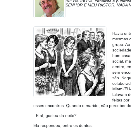
BIÉ BARBOSA, jornalista e public
SENHOR É MEU PASTOR, NADA M
Havia ent
mesmas co
grupo. Ao
sociedade
bom casam
social, m
dentro, e
sem encos
são. Naqu
colaborad
Miami/EUA
falavam d
feitas po
esses encontros. Quando o marido, não percebendo o
- E aí, gostou da noite?
Ela respondeu, entre os dentes: