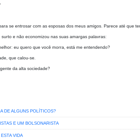
?
para se entrosar com as esposas dos meus amigos. Parece até que te
um surto e não economizou nas suas amargas palavras:
elhor: eu quero que você morra, está me entendendo?
ade, que calou-se.
 gente da alta sociedade?
ÇA DE ALGUNS POLÍTICOS?
LISTAS E UM BOLSONARISTA
ESTA VIDA