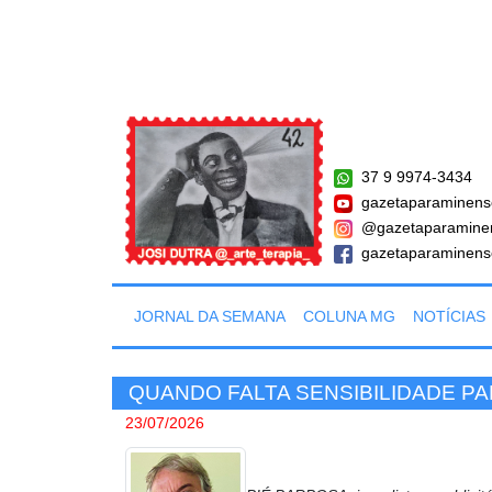
37 9 9974-3434
gazetaparaminens
@gazetaparamine
gazetaparaminens
JORNAL DA SEMANA
COLUNA MG
NOTÍCIAS
QUANDO FALTA SENSIBILIDADE P
23/07/2026