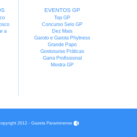
OS
EVENTOS GP
co
Top GP
osco
Concurso Selo GP
r a
Dez Mais
Garoto e Garota Phytness
Grande Papo
Gostosuras Práticas
Garra Profissional
Mostra GP
opyright 2012 - Gazeta Paraminense