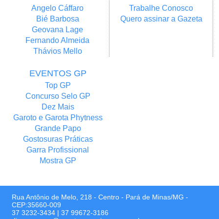
Angelo Cáffaro
Trabalhe Conosco
Bié Barbosa
Quero assinar a Gazeta
Geovana Lage
Fernando Almeida
Thávios Mello
EVENTOS GP
Top GP
Concurso Selo GP
Dez Mais
Garoto e Garota Phytness
Grande Papo
Gostosuras Práticas
Garra Profissional
Mostra GP
Rua Antônio de Melo, 218 - Centro - Pará de Minas/MG -
CEP:35660-009
37 3232-3434
|
37 99672-3186