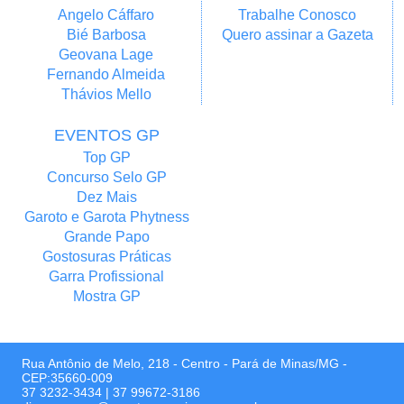
Angelo Cáffaro
Trabalhe Conosco
Bié Barbosa
Quero assinar a Gazeta
Geovana Lage
Fernando Almeida
Thávios Mello
EVENTOS GP
Top GP
Concurso Selo GP
Dez Mais
Garoto e Garota Phytness
Grande Papo
Gostosuras Práticas
Garra Profissional
Mostra GP
Rua Antônio de Melo, 218 - Centro - Pará de Minas/MG -
CEP:35660-009
37 3232-3434
|
37 99672-3186