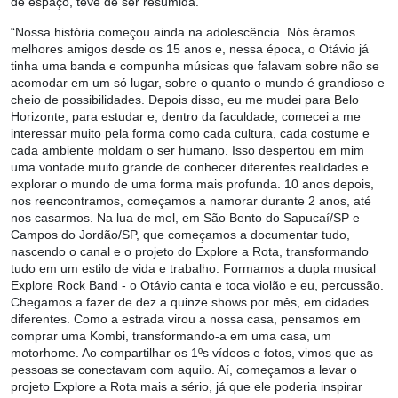
de espaço, teve de ser resumida.
“Nossa história começou ainda na adolescência. Nós éramos
melhores amigos desde os 15 anos e, nessa época, o Otávio já
tinha uma banda e compunha músicas que falavam sobre não se
acomodar em um só lugar, sobre o quanto o mundo é grandioso e
cheio de possibilidades. Depois disso, eu me mudei para Belo
Horizonte, para estudar e, dentro da faculdade, comecei a me
interessar muito pela forma como cada cultura, cada costume e
cada ambiente moldam o ser humano. Isso despertou em mim
uma vontade muito grande de conhecer diferentes realidades e
explorar o mundo de uma forma mais profunda. 10 anos depois,
nos reencontramos, começamos a namorar durante 2 anos, até
nos casarmos. Na lua de mel, em São Bento do Sapucaí/SP e
Campos do Jordão/SP, que começamos a documentar tudo,
nascendo o canal e o projeto do Explore a Rota, transformando
tudo em um estilo de vida e trabalho. Formamos a dupla musical
Explore Rock Band - o Otávio canta e toca violão e eu, percussão.
Chegamos a fazer de dez a quinze shows por mês, em cidades
diferentes. Como a estrada virou a nossa casa, pensamos em
comprar uma Kombi, transformando-a em uma casa, um
motorhome. Ao compartilhar os 1ºs vídeos e fotos, vimos que as
pessoas se conectavam com aquilo. Aí, começamos a levar o
projeto Explore a Rota mais a sério, já que ele poderia inspirar