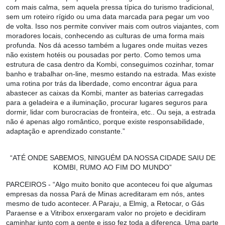
com mais calma, sem aquela pressa típica do turismo tradicional,
sem um roteiro rígido ou uma data marcada para pegar um voo
de volta. Isso nos permite conviver mais com outros viajantes, com
moradores locais, conhecendo as culturas de uma forma mais
profunda. Nos dá acesso também a lugares onde muitas vezes
não existem hotéis ou pousadas por perto. Como temos uma
estrutura de casa dentro da Kombi, conseguimos cozinhar, tomar
banho e trabalhar on-line, mesmo estando na estrada. Mas existe
uma rotina por trás da liberdade, como encontrar água para
abastecer as caixas da Kombi, manter as baterias carregadas
para a geladeira e a iluminação, procurar lugares seguros para
dormir, lidar com burocracias de fronteira, etc.. Ou seja, a estrada
não é apenas algo romântico, porque existe responsabilidade,
adaptação e aprendizado constante.”
“ATÉ ONDE SABEMOS, NINGUÉM DA NOSSA CIDADE SAIU DE
KOMBI, RUMO
AO FIM DO MUNDO”
PARCEIROS
- “Algo muito bonito que aconteceu foi que algumas
empresas da nossa Pará de Minas acreditaram em nós, antes
mesmo de tudo acontecer. A Paraju, a Elmig, a Retocar, o Gás
Paraense e a Vitribox enxergaram valor no projeto e decidiram
caminhar junto com a gente e isso fez toda a diferença. Uma parte