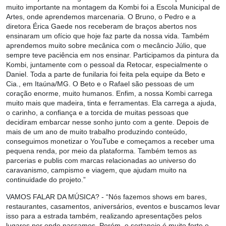
muito importante na montagem da Kombi foi a Escola Municipal de
Artes, onde aprendemos marcenaria. O Bruno, o Pedro e a
diretora Érica Gaede nos receberam de braços abertos nos
ensinaram um ofício que hoje faz parte da nossa vida. Também
aprendemos muito sobre mecânica com o mecâncio Júlio, que
sempre teve paciência em nos ensinar. Participamos da pintura da
Kombi, juntamente com o pessoal da Retocar, especialmente o
Daniel. Toda a parte de funilaria foi feita pela equipe da Beto e
Cia., em Itaúna/MG. O Beto e o Rafael são pessoas de um
coração enorme, muito humanos. Enfim, a nossa Kombi carrega
muito mais que madeira, tinta e ferramentas. Ela carrega a ajuda,
o carinho, a confiança e a torcida de muitas pessoas que
decidiram embarcar nesse sonho junto com a gente. Depois de
mais de um ano de muito trabalho produzindo conteúdo,
conseguimos monetizar o YouTube e começamos a receber uma
pequena renda, por meio da plataforma. Também temos as
parcerias e publis com marcas relacionadas ao universo do
caravanismo, campismo e viagem, que ajudam muito na
continuidade do projeto.”
VAMOS FALAR DA MÚSICA?
- “Nós fazemos shows em bares,
restaurantes, casamentos, aniversários, eventos e buscamos levar
isso para a estrada também, realizando apresentações pelos
lugares por onde passamos. Porém, o sertanejo é muito forte e,