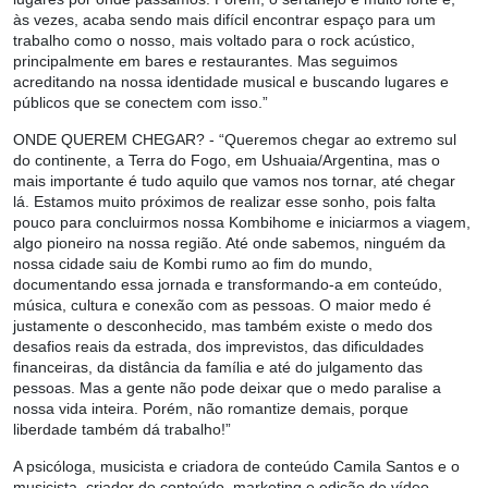
às vezes, acaba sendo mais difícil encontrar espaço para um
trabalho como o nosso, mais voltado para o rock acústico,
principalmente em bares e restaurantes. Mas seguimos
acreditando na nossa identidade musical e buscando lugares e
públicos que se conectem com isso.”
ONDE QUEREM CHEGAR?
- “Queremos chegar ao extremo sul
do continente, a Terra do Fogo, em Ushuaia/Argentina, mas o
mais importante é tudo aquilo que vamos nos tornar, até chegar
lá. Estamos muito próximos de realizar esse sonho, pois falta
pouco para concluirmos nossa Kombihome e iniciarmos a viagem,
algo pioneiro na nossa região. Até onde sabemos, ninguém da
nossa cidade saiu de Kombi rumo ao fim do mundo,
documentando essa jornada e transformando-a em conteúdo,
música, cultura e conexão com as pessoas. O maior medo é
justamente o desconhecido, mas também existe o medo dos
desafios reais da estrada, dos imprevistos, das dificuldades
financeiras, da distância da família e até do julgamento das
pessoas. Mas a gente não pode deixar que o medo paralise a
nossa vida inteira. Porém, não romantize demais, porque
liberdade também dá trabalho!”
A psicóloga, musicista e criadora de conteúdo Camila Santos e o
musicista, criador de conteúdo, marketing e edição de vídeo