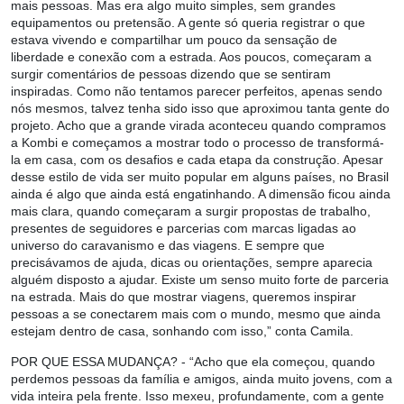
mais pessoas. Mas era algo muito simples, sem grandes
equipamentos ou pretensão. A gente só queria registrar o que
estava vivendo e compartilhar um pouco da sensação de
liberdade e conexão com a estrada. Aos poucos, começaram a
surgir comentários de pessoas dizendo que se sentiram
inspiradas. Como não tentamos parecer perfeitos, apenas sendo
nós mesmos, talvez tenha sido isso que aproximou tanta gente do
projeto. Acho que a grande virada aconteceu quando compramos
a Kombi e começamos a mostrar todo o processo de transformá-
la em casa, com os desafios e cada etapa da construção. Apesar
desse estilo de vida ser muito popular em alguns países, no Brasil
ainda é algo que ainda está engatinhando. A dimensão ficou ainda
mais clara, quando começaram a surgir propostas de trabalho,
presentes de seguidores e parcerias com marcas ligadas ao
universo do caravanismo e das viagens. E sempre que
precisávamos de ajuda, dicas ou orientações, sempre aparecia
alguém disposto a ajudar. Existe um senso muito forte de parceria
na estrada. Mais do que mostrar viagens, queremos inspirar
pessoas a se conectarem mais com o mundo, mesmo que ainda
estejam dentro de casa, sonhando com isso,” conta Camila.
POR QUE ESSA MUDANÇA?
- “Acho que ela começou, quando
perdemos pessoas da família e amigos, ainda muito jovens, com a
vida inteira pela frente. Isso mexeu, profundamente, com a gente