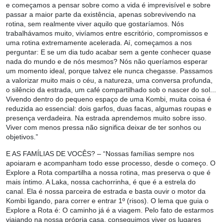
e começamos a pensar sobre como a vida é imprevisível e sobre
passar a maior parte da existência, apenas sobrevivendo na
rotina, sem realmente viver aquilo que gostaríamos. Nós
trabalhávamos muito, vivíamos entre escritório, compromissos e
uma rotina extremamente acelerada. Aí, começamos a nos
perguntar: E se um dia tudo acabar sem a gente conhecer quase
nada do mundo e de nós mesmos? Nós não queríamos esperar
um momento ideal, porque talvez ele nunca chegasse. Passamos
a valorizar muito mais o céu, a natureza, uma conversa profunda,
o silêncio da estrada, um café compartilhado sob o nascer do sol...
Vivendo dentro do pequeno espaço de uma Kombi, muita coisa é
reduzida ao essencial: dois garfos, duas facas, algumas roupas e
presença verdadeira. Na estrada aprendemos muito sobre isso.
Viver com menos pressa não significa deixar de ter sonhos ou
objetivos.”
E AS FAMÍLIAS DE VOCÊS?
– “Nossas famílias sempre nos
apoiaram e acompanham todo esse processo, desde o começo. O
Explore a Rota compartilha a nossa rotina, mas preserva o que é
mais íntimo. A Laka, nossa cachorrinha, é que é a estrela do
canal. Ela é nossa parceira de estrada e basta ouvir o motor da
Kombi ligando, para correr e entrar 1º (risos). O lema que guia o
Explore a Rota é: O caminho já é a viagem. Pelo fato de estarmos
viajando na nossa própria casa, conseguimos viver os lugares