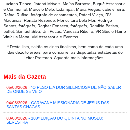
Luciano Tinoco, Jatobá Móveis, Maísa Barbosa, Buquê Assessoria
e Cerimonial, Marcelo Melo, Extampar, Maria Viegas, cabeleireira,
Rafael Rufino, fotógrafo de casamentos, Rafael Vilaça, RV
Máquinas, Renata Rezende, Floricultura Bela Flor, Rodrigo
Santos, fotógrafo, Rogher Fonseca, fotógrafo, Romilda Batista,
buffet, Samuel Silva, Uni Peças, Vanessa Ribeiro, VR Studio Hair e
Vinícius Motta, VM Assessoria e Eventos.
* Desta lista, sairão os cinco finalistas, bem como de cada uma
das dezoito áreas, para concorrer às disputadas estatuetas do
Leitor Prateado. Aguarde mais informações...
Mais da Gazeta
05/08/2026
- “O PESO E A DOR SILENCIOSA DE NÃO SABER
DE ONDE SE VEIO”
04/08/2026
- CARAVANA MISSIONÁRIA DE JESUS DAS
SANTAS CHAGAS
03/08/2026
- 109ª EDIÇÃO DO QUINTA NO MUSEU:
SERESTRA