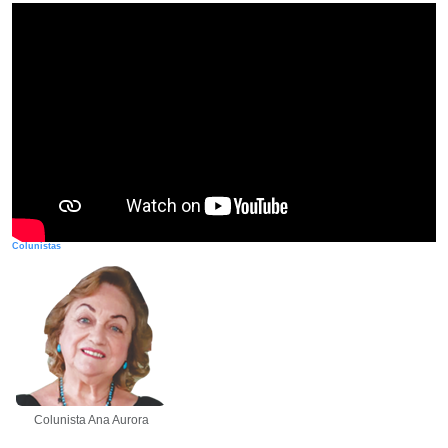
Colunistas
Colunista Ana Aurora