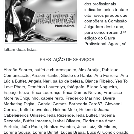
dos profissionais
indicados pelos trinta e
oito novos jurados que
compõem a Comissão
Julgadora deste ano,
para concorreram 37ª
edição do Garra
Profissional. Agora, só
faltam duas listas.
PRESTAÇÃO DE SERVIÇOS
Abraão Soares, buffet e churrasqueiro, Alex Araújo, Publique
Comunicação, Alisson Hanke, Studio do Hanke, Ana Ferreira, Ana
Lúcia Buffet, Ângela Neri, salão de beleza, Bianca Ribeiro, Yes To
Love Photo, Demétrio Laurentys, fotógrafo, Eliane Nogueira,
Espaço Eluza, Érica Lourenço, Érica Damas Noivas, Francisco
Moreira/Chiquinho, cabeleireiro, Frederico Marinho, Divera
Marketing Digital, Gabriel Gomes, Barbearia Zero37, Giovanni
Correia, buffet e eventos, Heleno Melo, Heleno & Joana
Cabeleireiros Unissex, Iêda Rezende, Iêda Buffet, Iracema
Rezende, Buffet Iracema, Izabel Oliveira, Floricultura Amor
Perfeito, João Paulo, Realize Eventos, José Luiz, 85 Filmes,
Lorena Sousa, Lorena Buffet, Lucas Braga, Lucs Ar Condicionado,