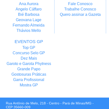
Ana Aurora
Fale Conosco
Angelo Cáffaro
Trabalhe Conosco
Bié Barbosa
Quero assinar a Gazeta
Geovana Lage
Fernando Almeida
Thávios Mello
EVENTOS GP
Top GP
Concurso Selo GP
Dez Mais
Garoto e Garota Phytness
Grande Papo
Gostosuras Práticas
Garra Profissional
Mostra GP
Rua Antônio de Melo, 218 - Centro - Pará de Minas/MG -
CEP:35660-009