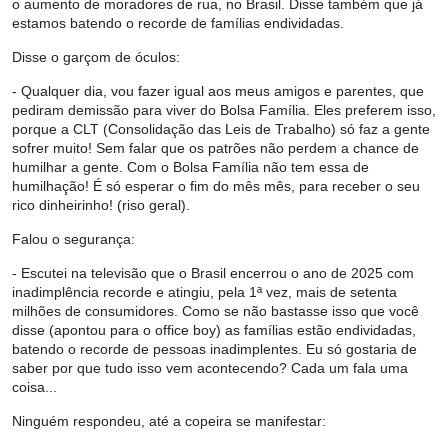
o aumento de moradores de rua, no Brasil. Disse também que já
estamos batendo o recorde de famílias endividadas.
Disse o garçom de óculos:
- Qualquer dia, vou fazer igual aos meus amigos e parentes, que
pediram demissão para viver do Bolsa Família. Eles preferem isso,
porque a CLT (Consolidação das Leis de Trabalho) só faz a gente
sofrer muito! Sem falar que os patrões não perdem a chance de
humilhar a gente. Com o Bolsa Família não tem essa de
humilhação! É só esperar o fim do mês mês, para receber o seu
rico dinheirinho! (riso geral).
Falou o segurança:
- Escutei na televisão que o Brasil encerrou o ano de 2025 com
inadimplência recorde e atingiu, pela 1ª vez, mais de setenta
milhões de consumidores. Como se não bastasse isso que você
disse (apontou para o office boy) as famílias estão endividadas,
batendo o recorde de pessoas inadimplentes. Eu só gostaria de
saber por que tudo isso vem acontecendo? Cada um fala uma
coisa...
Ninguém respondeu, até a copeira se manifestar: