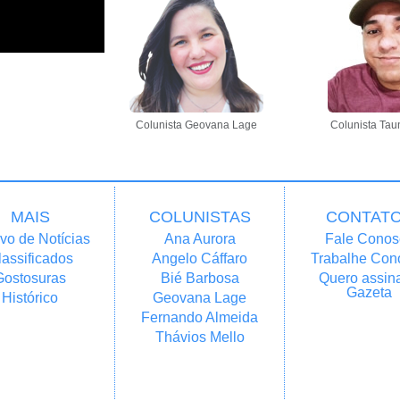
Colunista Geovana Lage
Colunista Tau
MAIS
COLUNISTAS
CONTAT
vo de Notícias
Ana Aurora
Fale Conos
lassificados
Angelo Cáffaro
Trabalhe Con
Gostosuras
Bié Barbosa
Quero assina
Gazeta
Histórico
Geovana Lage
Fernando Almeida
Thávios Mello