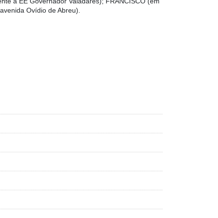
ente à EE Governador Valadares); FRANCISCO (em
venida Ovídio de Abreu).