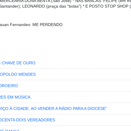
; * MERCEARIA DONA BENTA (São José) * NAS BANCAS: FELIPE (em fr
 Santander); LEONARDO (praça das “bolas”) * E POSTO STOP SHOP (a
Tauan Fernandes:
ME PERDENDO
 CHAVE DE OURO
LEOPOLDO MENDES
ADROEIRO
RES EM MÚSICA
ÇO À CIDADE, AO VENDER A RÁDIO PARA A DIOCESE”
INOCENTA DOIS VEREADORES