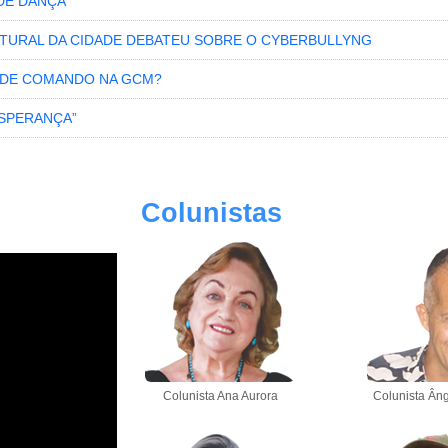
DE DANÇA
LTURAL DA CIDADE DEBATEU SOBRE O CYBERBULLYNG
A DE COMANDO NA GCM?
ESPERANÇA”
Colunistas
Colunista Ana Aurora
Colunista Âng