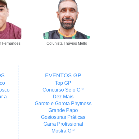
n Fernandes
Colunista Thávios Mello
OS
EVENTOS GP
co
Top GP
osco
Concurso Selo GP
r a
Dez Mais
Garoto e Garota Phytness
Grande Papo
Gostosuras Práticas
Garra Profissional
Mostra GP