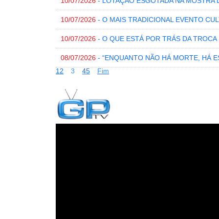
10/07/2026
- LOTAÇÃO ESGOTADA NA MOSTRA 
10/07/2026
- O MAIS TRADICIONAL EVENTO CU
10/07/2026
- O QUE ESTÁ POR TRÁS DA TROC
08/07/2026
- “ENQUANTO NÃO HÁ MORTE, HÁ 
1
2
3
4
5
Fim