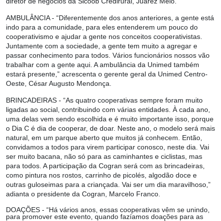
diretor de negócios da Sicoob Credirural, Juarez Melo.
AMBULÂNCIA -
“Diferentemente dos anos anteriores, a gente está
indo para a comunidade, para eles entenderem um pouco do
cooperativismo e ajudar a gente nos conceitos cooperativistas.
Juntamente com a sociedade, a gente tem muito a agregar e
passar conhecimento para todos. Vários funcionários nossos vão
trabalhar com a gente aqui. A ambulância da Unimed também
estará presente,” acrescenta o gerente geral da Unimed Centro-
Oeste, César Augusto Mendonça.
BRINCADEIRAS -
“As quatro cooperativas sempre foram muito
ligadas ao social, contribuindo com várias entidades. À cada ano,
uma delas vem sendo escolhida e é muito importante isso, porque
o Dia C é dia de cooperar, de doar. Neste ano, o modelo será mais
natural, em um parque aberto que muitos já conhecem. Então,
convidamos a todos para virem participar conosco, neste dia. Vai
ser muito bacana, não só para as caminhantes e ciclistas, mas
para todos. A participação da Cogran será com as brincadeiras,
como pintura nos rostos, carrinho de picolés, algodão doce e
outras guloseimas para a criançada. Vai ser um dia maravilhoso,”
adianta o presidente da Cogran, Marcelo Franco.
DOAÇÕES -
“Há vários anos, essas cooperativas vêm se unindo,
para promover este evento, quando fazíamos doações para as