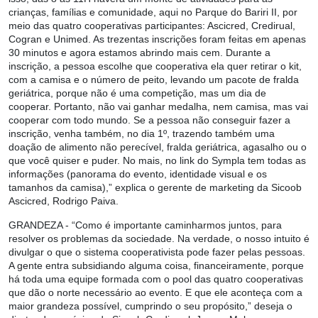
crianças, famílias e comunidade, aqui no Parque do Bariri II, por
meio das quatro cooperativas participantes: Ascicred, Credirual,
Cogran e Unimed. As trezentas inscrições foram feitas em apenas
30 minutos e agora estamos abrindo mais cem. Durante a
inscrição, a pessoa escolhe que cooperativa ela quer retirar o kit,
com a camisa e o número de peito, levando um pacote de fralda
geriátrica, porque não é uma competição, mas um dia de
cooperar. Portanto, não vai ganhar medalha, nem camisa, mas vai
cooperar com todo mundo. Se a pessoa não conseguir fazer a
inscrição, venha também, no dia 1º, trazendo também uma
doação de alimento não perecível, fralda geriátrica, agasalho ou o
que você quiser e puder. No mais, no link do Sympla tem todas as
informações (panorama do evento, identidade visual e os
tamanhos da camisa),” explica o gerente de marketing da Sicoob
Ascicred, Rodrigo Paiva.
GRANDEZA -
“Como é importante caminharmos juntos, para
resolver os problemas da sociedade. Na verdade, o nosso intuito é
divulgar o que o sistema cooperativista pode fazer pelas pessoas.
A gente entra subsidiando alguma coisa, financeiramente, porque
há toda uma equipe formada com o pool das quatro cooperativas
que dão o norte necessário ao evento. E que ele aconteça com a
maior grandeza possível, cumprindo o seu propósito,” deseja o