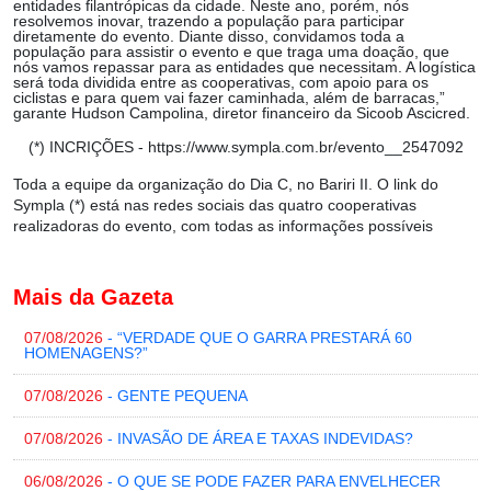
entidades filantrópicas da cidade. Neste ano, porém, nós
resolvemos inovar, trazendo a população para participar
diretamente do evento. Diante disso, convidamos toda a
população para assistir o evento e que traga uma doação, que
nós vamos repassar para as entidades que necessitam. A logística
será toda dividida entre as cooperativas, com apoio para os
ciclistas e para quem vai fazer caminhada, além de barracas,”
garante Hudson Campolina, diretor financeiro da Sicoob Ascicred.
(*) INCRIÇÕES - https://www.sympla.com.br/evento__2547092
Toda a equipe da organização do Dia C, no Bariri II. O link do
Sympla (*) está nas redes sociais das quatro cooperativas
realizadoras do evento, com todas as informações possíveis
Mais da Gazeta
07/08/2026
- “VERDADE QUE O GARRA PRESTARÁ 60
HOMENAGENS?”
07/08/2026
- GENTE PEQUENA
07/08/2026
- INVASÃO DE ÁREA E TAXAS INDEVIDAS?
06/08/2026
- O QUE SE PODE FAZER PARA ENVELHECER