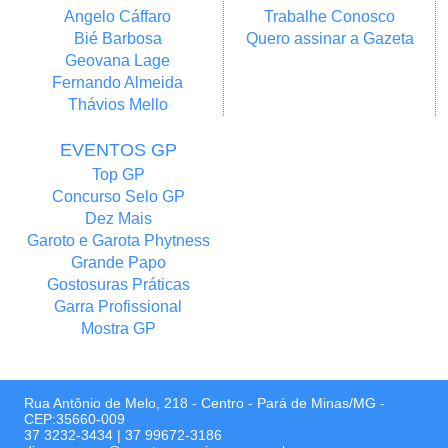
Angelo Cáffaro
Trabalhe Conosco
Bié Barbosa
Quero assinar a Gazeta
Geovana Lage
Fernando Almeida
Thávios Mello
EVENTOS GP
Top GP
Concurso Selo GP
Dez Mais
Garoto e Garota Phytness
Grande Papo
Gostosuras Práticas
Garra Profissional
Mostra GP
Rua Antônio de Melo, 218 - Centro - Pará de Minas/MG -
CEP:35660-009
37 3232-3434
|
37 99672-3186