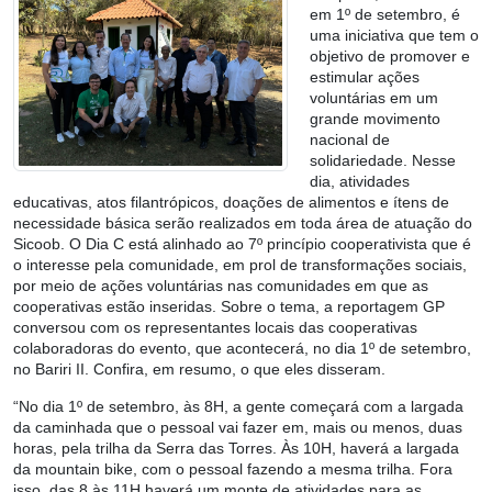
em 1º de setembro, é
uma iniciativa que tem o
objetivo de promover e
estimular ações
voluntárias em um
grande movimento
nacional de
solidariedade. Nesse
dia, atividades
educativas, atos filantrópicos, doações de alimentos e ítens de
necessidade básica serão realizados em toda área de atuação do
Sicoob. O Dia C está alinhado ao 7º princípio cooperativista que é
o interesse pela comunidade, em prol de transformações sociais,
por meio de ações voluntárias nas comunidades em que as
cooperativas estão inseridas. Sobre o tema, a reportagem GP
conversou com os representantes locais das cooperativas
colaboradoras do evento, que acontecerá, no dia 1º de setembro,
no Bariri II. Confira, em resumo, o que eles disseram.
“No dia 1º de setembro, às 8H, a gente começará com a largada
da caminhada que o pessoal vai fazer em, mais ou menos, duas
horas, pela trilha da Serra das Torres. Às 10H, haverá a largada
da mountain bike, com o pessoal fazendo a mesma trilha. Fora
isso, das 8 às 11H haverá um monte de atividades para as