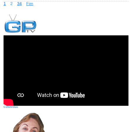
1
2
3
4
Fim
Colunistas