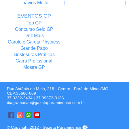
Thávios Mello
EVENTOS GP
Top GP
Concurso Selo GP
Dez Mais
Garoto e Garota Phytness
Grande Papo
Gostosuras Práticas
Garra Profissional
Mostra GP
Rua Antônio de Melo, 218 - Centro - Pará de Minas/MG -
CEP:35660-009
37 3232-3434
|
37 99672-3186
diagramacao@gazetaparaminense.com.br
© Copyright 2012 - Gazeta Paraminense