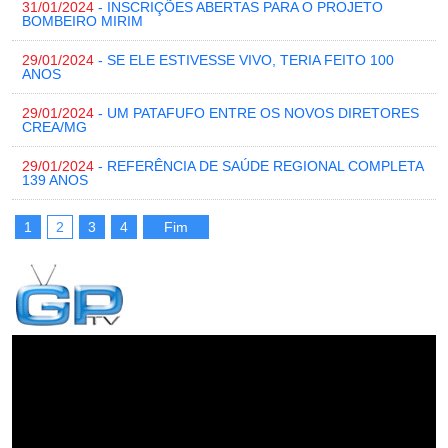
31/01/2024
- INSCRIÇÕES ABERTAS PARA O PROJETO
BOMBEIRO MIRIM
29/01/2024
- SE ELE ESTIVESSE VIVO, TERIA FEITO 100
ANOS
29/01/2024
- UM PATAFUFO ENTRE OS NOVOS DIRETORES
CREA/MG
29/01/2024
- REFERÊNCIA DE SAÚDE REGIONAL COMPLETA
139 ANOS
1
2
3
4
Fim