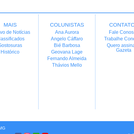
MAIS
COLUNISTAS
CONTAT
vo de Notícias
Ana Aurora
Fale Conos
lassificados
Angelo Cáffaro
Trabalhe Con
Gostosuras
Bié Barbosa
Quero assina
Gazeta
Histórico
Geovana Lage
Fernando Almeida
Thávios Mello
/MG