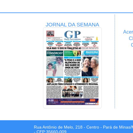
JORNAL DA SEMANA
Acer
C
Rua Antônio de Melo, 218 - Centro - Pará de Minas
- CEP:35660-009