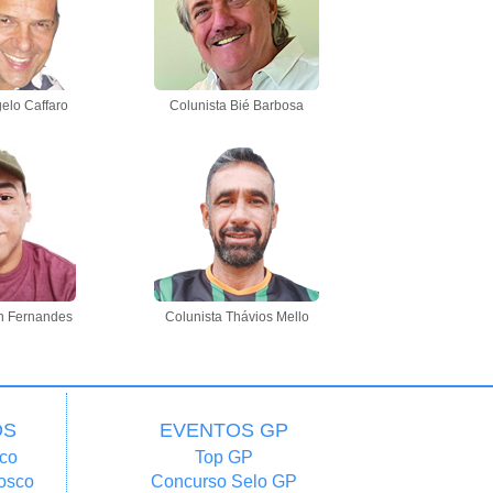
elo Caffaro
Colunista Bié Barbosa
n Fernandes
Colunista Thávios Mello
OS
EVENTOS GP
co
Top GP
osco
Concurso Selo GP