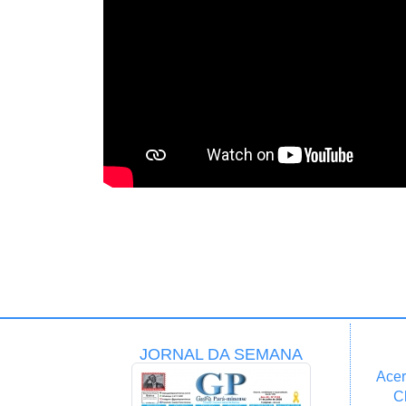
JORNAL DA SEMANA
Acer
C