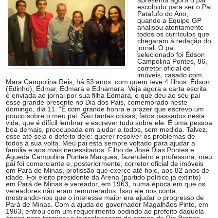
apresenta agora o pai
escolhido para ser o Pai
Patafufo do Ano,
quando a Equipe GP
analisou atentamente
todos os currículos que
chegaram à redação do
jornal. O pai
selecionado foi Édson
Campolina Pontes, 86,
corretor oficial de
imóveis, casado com
Mara Campolina Reis, há 53 anos, com quem teve 4 filhos: Édson
(Edinho), Edmar, Edmara e Ednamara. Veja agora a carta escrita
e enviada ao jornal por sua filha Edmara, e que deu ao seu pai
esse grande presente no Dia dos Pais, comemorado neste
domingo, dia 11. “É com grande honra e prazer que escrevo um
pouco sobre o meu pai. São tantas coisas, fatos passados nesta
vida, que é difícil lembrar e escrever tudo sobre ele. É uma pessoa
boa demais, preocupada em ajudar a todos, sem medida. Talvez,
esse até seja o defeito dele: querer resolver os problemas de
todos à sua volta. Meu pai está sempre voltado para ajudar a
família e aos mais necessitados. Filho de José Dias Pontes e
Águeda Campolina Pontes Marques, fazendeiro e professora, meu
pai foi comerciante e, posteriormente, corretor oficial de imóveis
em Pará de Minas, profissão que exerce até hoje, aos 82 anos de
idade. Foi eleito presidente da Arena (partido político já extinto)
em Pará de Minas e vereador, em 1963, numa época em que os
vereadores não eram remunerados. Isso ele nos conta,
mostrando-nos que o interesse maior era ajudar o progresso de
Pará de Minas. Com a ajuda do governador Magalhães Pinto, em
1963, entrou com um requerimento pedindo ao prefeito daquela