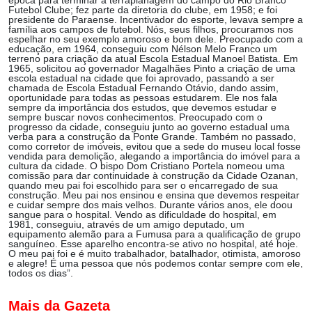
época para terminar a terraplanagem do campo do Rio Branco
Futebol Clube; fez parte da diretoria do clube, em 1958; e foi
presidente do Paraense. Incentivador do esporte, levava sempre a
família aos campos de futebol. Nós, seus filhos, procuramos nos
espelhar no seu exemplo amoroso e bom dele. Preocupado com a
educação, em 1964, conseguiu com Nélson Melo Franco um
terreno para criação da atual Escola Estadual Manoel Batista. Em
1965, solicitou ao governador Magalhães Pinto a criação de uma
escola estadual na cidade que foi aprovado, passando a ser
chamada de Escola Estadual Fernando Otávio, dando assim,
oportunidade para todas as pessoas estudarem. Ele nos fala
sempre da importância dos estudos, que devemos estudar e
sempre buscar novos conhecimentos. Preocupado com o
progresso da cidade, conseguiu junto ao governo estadual uma
verba para a construção da Ponte Grande. Também no passado,
como corretor de imóveis, evitou que a sede do museu local fosse
vendida para demolição, alegando a importância do imóvel para a
cultura da cidade. O bispo Dom Cristiano Portela nomeou uma
comissão para dar continuidade à construção da Cidade Ozanan,
quando meu pai foi escolhido para ser o encarregado de sua
construção. Meu pai nos ensinou e ensina que devemos respeitar
e cuidar sempre dos mais velhos. Durante vários anos, ele doou
sangue para o hospital. Vendo as dificuldade do hospital, em
1981, conseguiu, através de um amigo deputado, um
equipamento alemão para a Fumusa para a qualificação de grupo
sanguíneo. Esse aparelho encontra-se ativo no hospital, até hoje.
O meu pai foi e é muito trabalhador, batalhador, otimista, amoroso
e alegre! É uma pessoa que nós podemos contar sempre com ele,
todos os dias”.
Mais da Gazeta