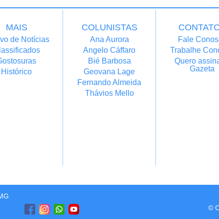
MAIS
COLUNISTAS
CONTAT
vo de Notícias
Ana Aurora
Fale Conos
lassificados
Angelo Cáffaro
Trabalhe Con
Gostosuras
Bié Barbosa
Quero assina
Gazeta
Histórico
Geovana Lage
Fernando Almeida
Thávios Mello
/MG
© C