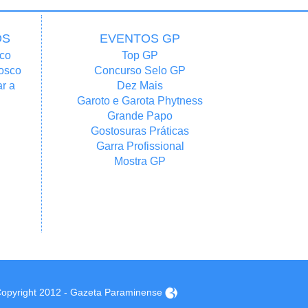
OS
EVENTOS GP
co
Top GP
osco
Concurso Selo GP
r a
Dez Mais
Garoto e Garota Phytness
Grande Papo
Gostosuras Práticas
Garra Profissional
Mostra GP
opyright 2012 - Gazeta Paraminense