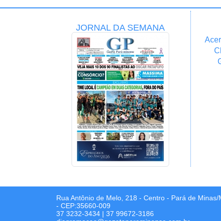
JORNAL DA SEMANA
Acer
C
Rua Antônio de Melo, 218 - Centro - Pará de Minas
- CEP:35660-009
37 3232-3434
|
37 99672-3186