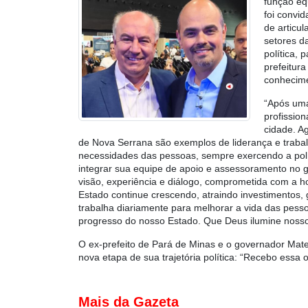
função equ
foi convi
de articul
setores d
política,
prefeitur
conhecime
“Após uma
profission
cidade. A
de Nova Serrana são exemplos de liderança e trabal
necessidades das pessoas, sempre exercendo a pol
integrar sua equipe de apoio e assessoramento no 
visão, experiência e diálogo, comprometida com a h
Estado continue crescendo, atraindo investimentos,
trabalha diariamente para melhorar a vida das pesso
progresso do nosso Estado. Que Deus ilumine nossos
O ex-prefeito de Pará de Minas e o governador Mate
nova etapa de sua trajetória política: “Recebo essa
Mais da Gazeta