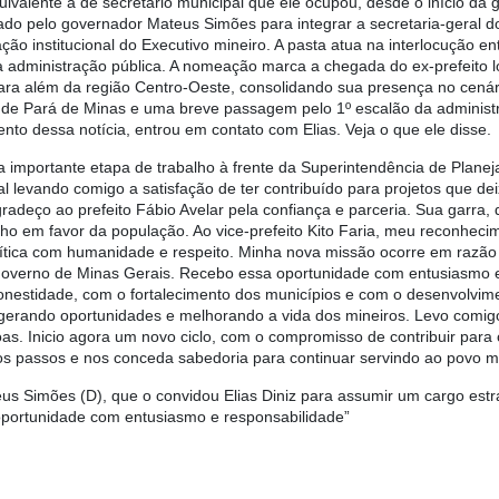
ivalente à de secretário municipal que ele ocupou, desde o início da g
dado pelo governador Mateus Simões para integrar a secretaria-geral d
ação institucional do Executivo mineiro. A pasta atua na interlocução 
a administração pública. A nomeação marca a chegada do ex-prefeito l
 para além da região Centro-Oeste, consolidando sua presença no cenár
a de Pará de Minas e uma breve passagem pelo 1º escalão da administ
nto dessa notícia, entrou em contato com Elias. Veja o que ele disse.
 importante etapa de trabalho à frente da Superintendência de Planej
al levando comigo a satisfação de ter contribuído para projetos que de
gradeço ao prefeito Fábio Avelar pela confiança e parceria. Sua garr
ho em favor da população. Ao vice-prefeito Kito Faria, meu reconheci
ítica com humanidade e respeito. Minha nova missão ocorre em razão
governo de Minas Gerais. Recebo essa oportunidade com entusiasmo e
onestidade, com o fortalecimento dos municípios e com o desenvolvim
 gerando oportunidades e melhorando a vida dos mineiros. Levo comigo
as. Inicio agora um novo ciclo, com o compromisso de contribuir para 
 passos e nos conceda sabedoria para continuar servindo ao povo mine
us Simões (D), que o convidou Elias Diniz para assumir um cargo estr
 oportunidade com entusiasmo e responsabilidade”