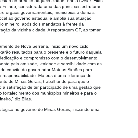
estão do prefeito daquela cidade, Fábio Avelar. Elias
o Estado, considerada uma das principais estruturas
entre órgãos governamentais, municípios e demais
ocal ao governo estadual e amplia sua atuação
io mineiro, após dois mandatos à frente da
ração da vizinha cidade. A reportagem GP, ao tomar
amento de Nova Serrana, inicio um novo ciclo
ixarão resultados para o presente e o futuro daquela
a, dedicação e compromisso com o desenvolvimento
mento pela amizade, lealdade e sensibilidade com as
 do convite do governador Mateus Simões para
 responsabilidade. Mateus é uma liderança de
ento de Minas Gerais, trabalhando para que o
 a satisfação de ter participado de uma gestão que
o fortalecimento dos municípios mineiros e para o
iro,” diz Elias.
atégico no governo de Minas Gerais, iniciando uma