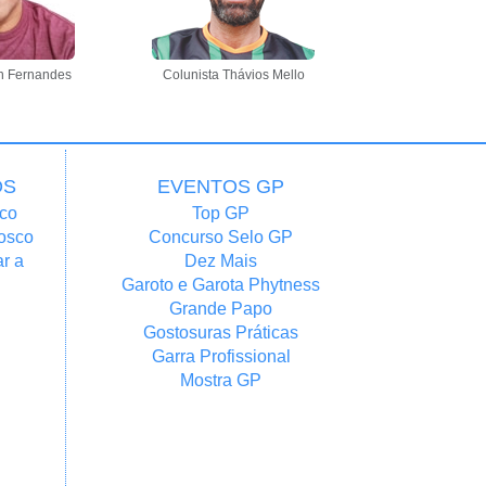
n Fernandes
Colunista Thávios Mello
OS
EVENTOS GP
co
Top GP
osco
Concurso Selo GP
r a
Dez Mais
Garoto e Garota Phytness
Grande Papo
Gostosuras Práticas
Garra Profissional
Mostra GP