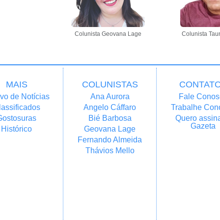
Colunista Geovana Lage
Colunista Tau
MAIS
COLUNISTAS
CONTAT
vo de Notícias
Ana Aurora
Fale Conos
lassificados
Angelo Cáffaro
Trabalhe Con
Gostosuras
Bié Barbosa
Quero assina
Gazeta
Histórico
Geovana Lage
Fernando Almeida
Thávios Mello