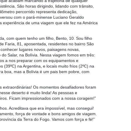
os que acabam marcando a trajetória de qualquer
stência. São horas dirigindo, lidando com trânsito,
ilômetro percorrido representa dedicação,
onversou com o pará-minense Luciano Geraldo
 a experiência de uma viagem que ele fez na América
, com quem tenho um filho, Bento, 10. Sou filho
e Faria, 81, aposentada, residentes no bairro São
, conhecer lugares novos, paisagens novas,
 do Salar, na Bolívia. Nessa viagem fomos em três:
os a nos preparar com os equipamentos e
(39ºC) na Argentina, e locais muito frios (2ºC) na
ura boa, mas a Bolívia é um pais bem pobre, com
s extraordinárias! Os momentos desafiadores foram
nesse deserto é muito linda! As pessoas e
eiros. Ficam impressionados com a nossa coragem!”
os. Acreditava que era impossível, mas consegui!
amento, força de vontade e bons amigos de viagem.
província da Terra do Fogo. Vamos com força e fé!”