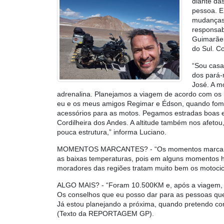
diante da
pessoa. E
mudanças 
responsab
Guimarães
do Sul. Co
“Sou casa
dos pará-
José. A m
adrenalina. Planejamos a viagem de acordo com os lo
eu e os meus amigos Regimar e Édson, quando fomo
acessórios para as motos. Pegamos estradas boas e r
Cordilheira dos Andes. A altitude também nos afeto
pouca estrutura,” informa Luciano.
MOMENTOS MARCANTES?
- “Os momentos marcant
as baixas temperaturas, pois em alguns momentos ho
moradores das regiões tratam muito bem os motocic
ALGO MAIS?
- “Foram 10.500KM e, após a viagem, 
Os conselhos que eu posso dar para as pessoas que
Já estou planejando a próxima, quando pretendo con
(Texto da REPORTAGEM GP).