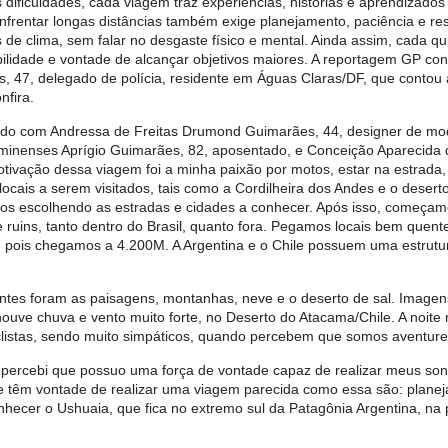
s dificuldades, cada viagem traz experiências, histórias e aprendizad
nfrentar longas distâncias também exige planejamento, paciência e resi
de clima, sem falar no desgaste físico e mental. Ainda assim, cada qu
ilidade e vontade de alcançar objetivos maiores. A reportagem GP c
, 47, delegado de polícia, residente em Águas Claras/DF, que contou
nfira.
do com Andressa de Freitas Drumond Guimarães, 44, designer de moda
minenses Aprígio Guimarães, 82, aposentado, e Conceição Aparecida d
otivação dessa viagem foi a minha paixão por motos, estar na estrada
cais a serem visitados, tais como a Cordilheira dos Andes e o deserto
s escolhendo as estradas e cidades a conhecer. Após isso, começam
uins, tanto dentro do Brasil, quanto fora. Pegamos locais bem quentes 
u, pois chegamos a 4.200M. A Argentina e o Chile possuem uma estrut
es foram as paisagens, montanhas, neve e o deserto de sal. Imagen
uve chuva e vento muito forte, no Deserto do Atacama/Chile. A noite 
listas, sendo muito simpáticos, quando percebem que somos aventur
percebi que possuo uma força de vontade capaz de realizar meus sonh
 têm vontade de realizar uma viagem parecida como essa são: planej
hecer o Ushuaia, que fica no extremo sul da Patagônia Argentina, na 