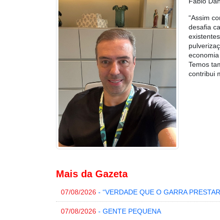
Fábio Dani
“Assim co
desafia c
existente
pulveriza
economia 
Temos tam
contribui
Mais da Gazeta
07/08/2026
- “VERDADE QUE O GARRA PRESTA
07/08/2026
- GENTE PEQUENA