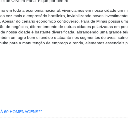
el de Oliveira Faria. Fique por dentro.
mo em toda a economia nacional, vivenciamos em nossa cidade um mome
ada vez mais o empresário brasileiro, inviabilizando novos investime
s. Apesar do cenário econômico controverso, Pará de Minas possui uma 
ção de negócios, diferentemente de outras cidades polarizadas em po
de nossa cidade é bastante diversificada, abrangendo uma grande teia
bém um agro bem difundido e atuante nos segmentos de aves, suínos, g
 muito para a manutenção de emprego e renda, elementos essenciais 
RÁ 60 HOMENAGENS?”