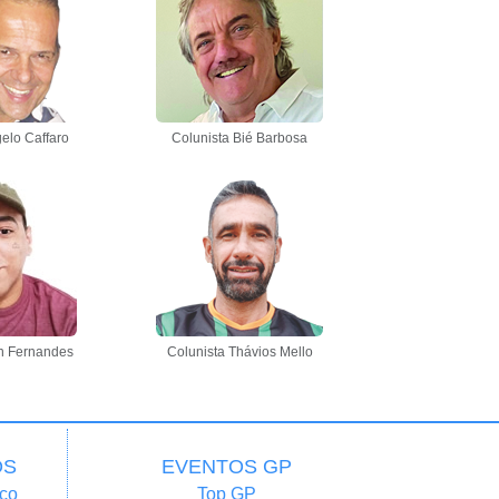
elo Caffaro
Colunista Bié Barbosa
n Fernandes
Colunista Thávios Mello
OS
EVENTOS GP
co
Top GP