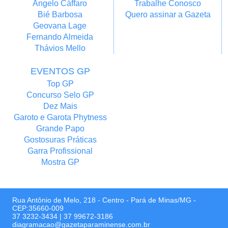
Angelo Cáffaro
Trabalhe Conosco
Bié Barbosa
Quero assinar a Gazeta
Geovana Lage
Fernando Almeida
Thávios Mello
EVENTOS GP
Top GP
Concurso Selo GP
Dez Mais
Garoto e Garota Phytness
Grande Papo
Gostosuras Práticas
Garra Profissional
Mostra GP
Rua Antônio de Melo, 218 - Centro - Pará de Minas/MG -
CEP:35660-009
37 3232-3434
|
37 99672-3186
diagramacao@gazetaparaminense.com.br