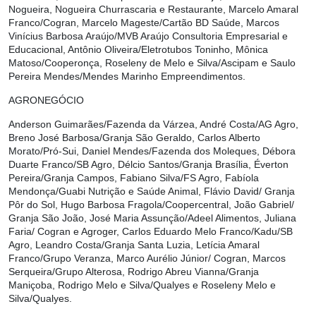
Nogueira, Nogueira Churrascaria e Restaurante, Marcelo Amaral
Franco/Cogran, Marcelo Mageste/Cartão BD Saúde, Marcos
Vinícius Barbosa Araújo/MVB Araújo Consultoria Empresarial e
Educacional, Antônio Oliveira/Eletrotubos Toninho, Mônica
Matoso/Cooperonça, Roseleny de Melo e Silva/Ascipam e Saulo
Pereira Mendes/Mendes Marinho Empreendimentos.
AGRONEGÓCIO
Anderson Guimarães/Fazenda da Várzea, André Costa/AG Agro,
Breno José Barbosa/Granja São Geraldo, Carlos Alberto
Morato/Pró-Sui, Daniel Mendes/Fazenda dos Moleques, Débora
Duarte Franco/SB Agro, Délcio Santos/Granja Brasília, Éverton
Pereira/Granja Campos, Fabiano Silva/FS Agro, Fabíola
Mendonça/Guabi Nutrição e Saúde Animal, Flávio David/ Granja
Pôr do Sol, Hugo Barbosa Fragola/Coopercentral, João Gabriel/
Granja São João, José Maria Assunção/Adeel Alimentos, Juliana
Faria/ Cogran e Agroger, Carlos Eduardo Melo Franco/Kadu/SB
Agro, Leandro Costa/Granja Santa Luzia, Letícia Amaral
Franco/Grupo Veranza, Marco Aurélio Júnior/ Cogran, Marcos
Serqueira/Grupo Alterosa, Rodrigo Abreu Vianna/Granja
Maniçoba, Rodrigo Melo e Silva/Qualyes e Roseleny Melo e
Silva/Qualyes.