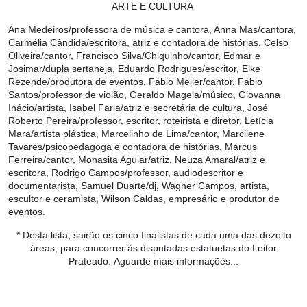
ARTE E CULTURA
Ana Medeiros/professora de música e cantora, Anna Mas/cantora,
Carmélia Cândida/escritora, atriz e contadora de histórias, Celso
Oliveira/cantor, Francisco Silva/Chiquinho/cantor, Edmar e
Josimar/dupla sertaneja, Eduardo Rodrigues/escritor, Elke
Rezende/produtora de eventos, Fábio Meller/cantor, Fábio
Santos/professor de violão, Geraldo Magela/músico, Giovanna
Inácio/artista, Isabel Faria/atriz e secretária de cultura, José
Roberto Pereira/professor, escritor, roteirista e diretor, Letícia
Mara/artista plástica, Marcelinho de Lima/cantor, Marcilene
Tavares/psicopedagoga e contadora de histórias, Marcus
Ferreira/cantor, Monasita Aguiar/atriz, Neuza Amaral/atriz e
escritora, Rodrigo Campos/professor, audiodescritor e
documentarista, Samuel Duarte/dj, Wagner Campos, artista,
escultor e ceramista, Wilson Caldas, empresário e produtor de
eventos.
* Desta lista, sairão os cinco finalistas de cada uma das dezoito
áreas, para concorrer às disputadas estatuetas do Leitor
Prateado.
Aguarde mais informações...