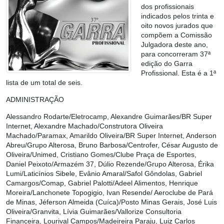
dos profissionais
indicados pelos trinta e
oito novos jurados que
compõem a Comissão
Julgadora deste ano,
para concorreram 37ª
edição do Garra
Profissional. Esta é a 1ª
lista de um total de seis.
ADMINISTRAÇÃO
Alessandro Rodarte/Eletrocamp, Alexandre Guimarães/BR Super
Internet, Alexandre Machado/Construtora Oliveira
Machado/Paramax, Amarildo Oliveira/BR Super Internet, Anderson
Abreu/Grupo Alterosa, Bruno Barbosa/Centrofer, César Augusto de
Oliveira/Unimed, Cristiano Gomes/Clube Praça de Esportes,
Daniel Peixoto/Armazém 37, Dúlio Rezende/Grupo Alterosa, Érika
Lumi/Laticínios Sibele, Evânio Amaral/Safol Gôndolas, Gabriel
Camargos/Comap, Gabriel Palotti/Adeel Alimentos, Henrique
Moreira/Lanchonete Topogigio, Ivan Resende/ Aeroclube de Pará
de Minas, Jéferson Almeida (Cuíca)/Posto Minas Gerais, José Luis
Oliveira/Granvita, Lívia Guimarães/Vallorize Consultoria
Financeira, Lourival Campos/Madeireira Paraju, Luiz Carlos