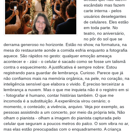
escândalo mas fazem
carte interna - pelos
usuários deselegantes
de celulares. Eles estão
em toda parte. No
teatro, no aniversário,
no pôr do sol que se
derrama generoso no horizonte. Estão no show, na formatura, na
mesa do restaurante aonde a comida esfria enquanto a fotografia
aquece. São rápidos no gesto: qualquer emoção ameaça
acontecer e - zási - o celular é sacado como se fosse um talismã
contra o esquecimento. A justificativa é sempre nobre: Estou
registrando para guardar de lembrança. Curioso. Parece que já
não confiamos mais na memória orgânica, na pele, no coração, na
inteligência sensível que elabora o vivido. É preciso terceirizar a
lembrança a nuvem. Mas o que me inquieta não é o registro em si
- fotografar é humano, contar histórias também. O que me
incomoda é a substituição. A experiência virou cenário; o
momento, o conteúdo; a vivência, arquivo. Veja por exemplo, as
pessoas assistindo a um concerto, por meio da própria tela, Não
olham o pianista - olham a imagem do pianista capturada pelo
celular que seguram a poucos metros do palco. O som vibra no ar,
mas elas estão preocupadas com o enquadramento. A criança