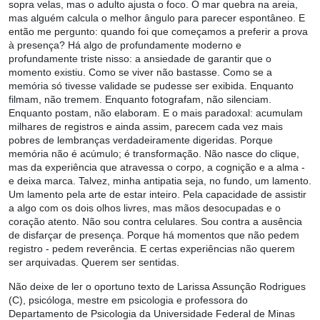
sopra velas, mas o adulto ajusta o foco. O mar quebra na areia,
mas alguém calcula o melhor ângulo para parecer espontâneo. E
então me pergunto: quando foi que começamos a preferir a prova
à presença? Há algo de profundamente moderno e
profundamente triste nisso: a ansiedade de garantir que o
momento existiu. Como se viver não bastasse. Como se a
memória só tivesse validade se pudesse ser exibida. Enquanto
filmam, não tremem. Enquanto fotografam, não silenciam.
Enquanto postam, não elaboram. E o mais paradoxal: acumulam
milhares de registros e ainda assim, parecem cada vez mais
pobres de lembranças verdadeiramente digeridas. Porque
memória não é acúmulo; é transformação. Não nasce do clique,
mas da experiência que atravessa o corpo, a cognição e a alma -
e deixa marca. Talvez, minha antipatia seja, no fundo, um lamento.
Um lamento pela arte de estar inteiro. Pela capacidade de assistir
a algo com os dois olhos livres, mas mãos desocupadas e o
coração atento. Não sou contra celulares. Sou contra a ausência
de disfarçar de presença. Porque há momentos que não pedem
registro - pedem reverência. E certas experiências não querem
ser arquivadas. Querem ser sentidas.
Não deixe de ler o oportuno texto de Larissa Assunção Rodrigues
(C), psicóloga, mestre em psicologia e professora do
Departamento de Psicologia da Universidade Federal de Minas