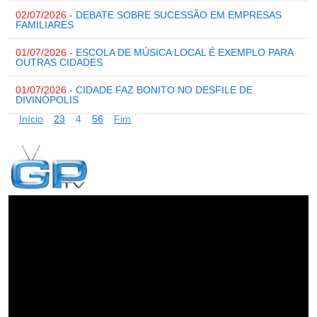
02/07/2026
- DEBATE SOBRE SUCESSÃO EM EMPRESAS
FAMILIARES
01/07/2026
- ESCOLA DE MÚSICA LOCAL É EXEMPLO PARA
OUTRAS CIDADES
01/07/2026
- CIDADE FAZ BONITO NO DESFILE DE
DIVINÓPOLIS
Início
2
3
4
5
6
Fim