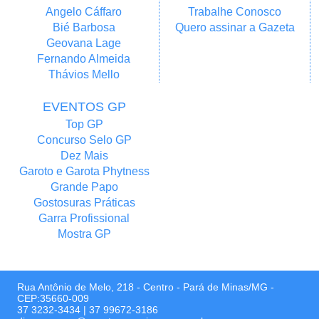
Angelo Cáffaro
Trabalhe Conosco
Bié Barbosa
Quero assinar a Gazeta
Geovana Lage
Fernando Almeida
Thávios Mello
EVENTOS GP
Top GP
Concurso Selo GP
Dez Mais
Garoto e Garota Phytness
Grande Papo
Gostosuras Práticas
Garra Profissional
Mostra GP
Rua Antônio de Melo, 218 - Centro - Pará de Minas/MG -
CEP:35660-009
37 3232-3434
|
37 99672-3186