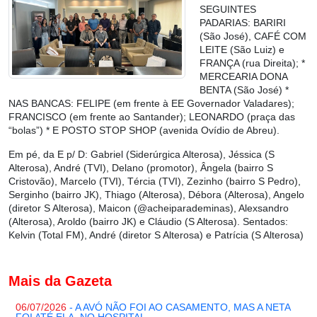
SEGUINTES
PADARIAS: BARIRI
(São José), CAFÉ COM
LEITE (São Luiz) e
FRANÇA (rua Direita); *
MERCEARIA DONA
BENTA (São José) *
NAS BANCAS: FELIPE (em frente à EE Governador Valadares);
FRANCISCO (em frente ao Santander); LEONARDO (praça das
“bolas”) * E POSTO STOP SHOP (avenida Ovídio de Abreu).
Em pé, da E p/ D: Gabriel (Siderúrgica Alterosa), Jéssica (S
Alterosa), André (TVI), Delano (promotor), Ângela (bairro S
Cristovão), Marcelo (TVI), Tércia (TVI), Zezinho (bairro S Pedro),
Serginho (bairro JK), Thiago (Alterosa), Débora (Alterosa), Angelo
(diretor S Alterosa), Maicon (@acheiparademinas), Alexsandro
(Alterosa), Aroldo (bairro JK) e Cláudio (S Alterosa). Sentados:
Kelvin (Total FM), André (diretor S Alterosa) e Patrícia (S Alterosa)
Mais da Gazeta
06/07/2026
- A AVÓ NÃO FOI AO CASAMENTO, MAS A NETA