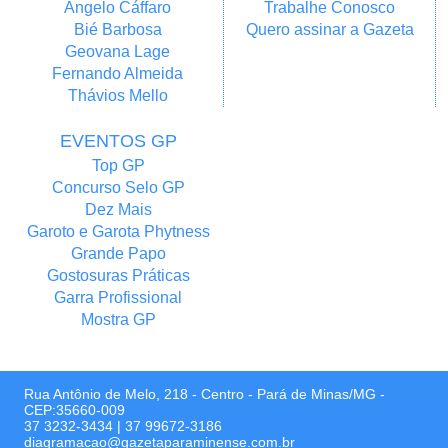
Angelo Cáffaro
Trabalhe Conosco
Bié Barbosa
Quero assinar a Gazeta
Geovana Lage
Fernando Almeida
Thávios Mello
EVENTOS GP
Top GP
Concurso Selo GP
Dez Mais
Garoto e Garota Phytness
Grande Papo
Gostosuras Práticas
Garra Profissional
Mostra GP
Rua Antônio de Melo, 218 - Centro - Pará de Minas/MG -
CEP:35660-009
37 3232-3434
|
37 99672-3186
diagramacao@gazetaparaminense.com.br