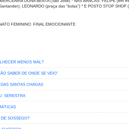
; * MERCEARIA DONA BENTA (São José) * NAS BANCAS: FELIPE (em fr
 Santander); LEONARDO (praça das “bolas”) * E POSTO STOP SHOP (a
ATO FEMININO: FINAL EMOCIONANTE
VELHECER MENOS MAL?
NÃO SABER DE ONDE SE VEIO”
S DAS SANTAS CHAGAS
U: SERESTRA
MÁTICAS
 DE SOSSEGO?