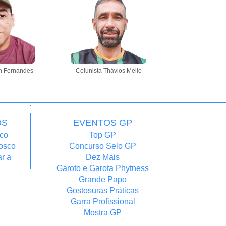
n Fernandes
Colunista Thávios Mello
OS
EVENTOS GP
co
Top GP
osco
Concurso Selo GP
r a
Dez Mais
Garoto e Garota Phytness
Grande Papo
Gostosuras Práticas
Garra Profissional
Mostra GP