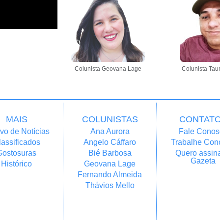
Colunista Geovana Lage
Colunista Tau
MAIS
COLUNISTAS
CONTAT
vo de Notícias
Ana Aurora
Fale Conos
lassificados
Angelo Cáffaro
Trabalhe Con
Gostosuras
Bié Barbosa
Quero assina
Gazeta
Histórico
Geovana Lage
Fernando Almeida
Thávios Mello