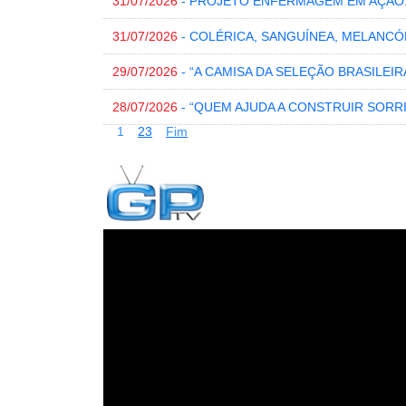
31/07/2026
- PROJETO ENFERMAGEM EM AÇÃO
31/07/2026
- COLÉRICA, SANGUÍNEA, MELANCÓ
29/07/2026
- “A CAMISA DA SELEÇÃO BRASILEI
28/07/2026
- “QUEM AJUDA A CONSTRUIR SORR
1
2
3
Fim