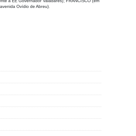
ente à EE Governador Valadares); FRANCISCO (em
venida Ovídio de Abreu).