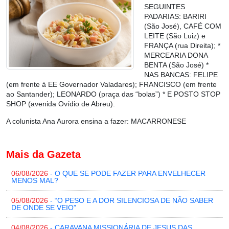
SEGUINTES
PADARIAS: BARIRI
(São José), CAFÉ COM
LEITE (São Luiz) e
FRANÇA (rua Direita); *
MERCEARIA DONA
BENTA (São José) *
NAS BANCAS: FELIPE
(em frente à EE Governador Valadares); FRANCISCO (em frente
ao Santander); LEONARDO (praça das “bolas”) * E POSTO STOP
SHOP (avenida Ovídio de Abreu).
A colunista Ana Aurora ensina a fazer:
MACARRONESE
Mais da Gazeta
06/08/2026
- O QUE SE PODE FAZER PARA ENVELHECER
MENOS MAL?
05/08/2026
- “O PESO E A DOR SILENCIOSA DE NÃO SABER
DE ONDE SE VEIO”
04/08/2026
- CARAVANA MISSIONÁRIA DE JESUS DAS