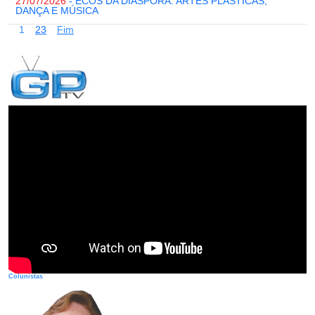
27/07/2026
- ECOS DA DIÁSPORA: ARTES PLÁSTICAS,
DANÇA E MÚSICA
1
2
3
Fim
Colunistas