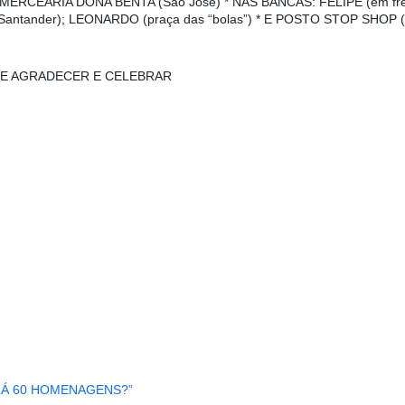
; * MERCEARIA DONA BENTA (São José) * NAS BANCAS: FELIPE (em fr
 Santander); LEONARDO (praça das “bolas”) * E POSTO STOP SHOP (a
E AGRADECER E CELEBRAR
RÁ 60 HOMENAGENS?”