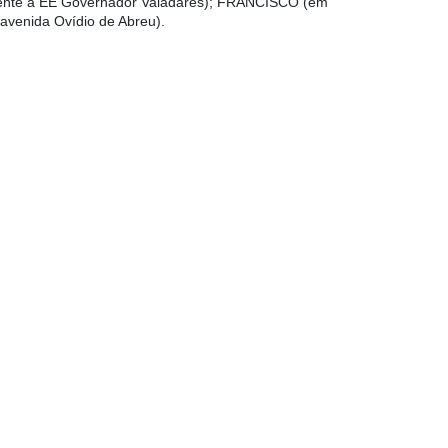
ente à EE Governador Valadares); FRANCISCO (em
venida Ovídio de Abreu).