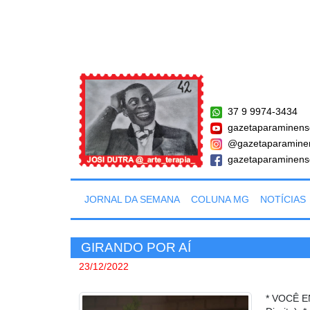
37 9 9974-3434
gazetaparaminens
@gazetaparamine
gazetaparaminens
JORNAL DA SEMANA
COLUNA MG
NOTÍCIAS
GIRANDO POR AÍ
23/12/2022
* VOCÊ E