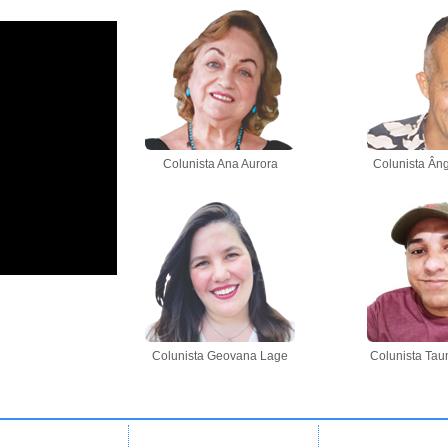
Colunista Ana Aurora
Colunista Âng
Colunista Geovana Lage
Colunista Tau