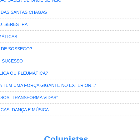
NÃO SABER DE ONDE SE VEIO”
S DAS SANTAS CHAGAS
U: SERESTRA
MÁTICAS
 DE SOSSEGO?
: SUCESSO
LICA OU FLEUMÁTICA?
RA TEM UMA FORÇA GIGANTE NO EXTERIOR...”
ISOS, TRANSFORMA VIDAS”
ICAS, DANÇA E MÚSICA
Colunistas