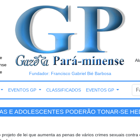
e
Al
nse
e
Fundador: Francisco Gabriel Bié Barbosa
EVENTOS GP
CLASSIFICADOS
EVENTOS GP
ÇAS E ADOLESCENTES PODERÃO TONAR-SE H
 projeto de lei que aumenta as penas de vários crimes sexuais contra 