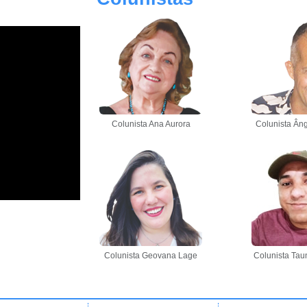
Colunista Ana Aurora
Colunista Âng
Colunista Geovana Lage
Colunista Tau