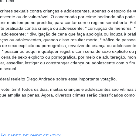
o. Leia.
rimes sexuais contra crianças e adolescentes, apenas o estupro de vu
lescente ou de vulnerável. O condenado por crime hediondo não pode c
rir mais tempo no presídio, para contar com o regime semiaberto. Pe
te praticada contra criança ou adolescente; * corrupção de menores; * 
adolescente; * divulgação de cena que faça apologia ou induza à práti
ças ou adolescentes, quando disso resultar morte; * tráfico de pesso
na de sexo explícito ou pornográfica, envolvendo criança ou adolescent
 * possuir ou adquirir qualquer registro com cena de sexo explícito ou
 cena de sexo explícito ou pornográfica, por meio de adulteração, mo
iar, assediar, instigar ou constranger criança ou adolescente com o fim
o sexual.
eral reeleito Diego Andrade sobre essa importante votação.
, votei Sim! Todos os dias, muitas crianças e adolescentes são vítim
 que amplia as penas. Agora, diversos crimes serão classificados com