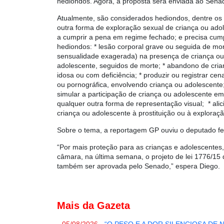
hediondos. Agora, a proposta será enviada ao Senad
Atualmente, são considerados hediondos, dentre os c
outra forma de exploração sexual de criança ou ado
a cumprir a pena em regime fechado; e precisa cump
hediondos: * lesão corporal grave ou seguida de mor
sensualidade exagerada)
na presença de criança ou 
adolescente, seguidos de morte; * abandono de crian
idosa ou com deficiência; * produzir ou registrar ce
ou pornográfica, envolvendo criança ou adolescente;
simular a participação de criança ou adolescente em
qualquer outra forma de representação visual; * alic
criança ou adolescente à prostituição ou à exploraçã
Sobre o tema, a reportagem GP ouviu o deputado fed
“Por mais proteção para as crianças e adolescentes
câmara, na última semana, o projeto de lei 1776/15
também ser aprovada pelo Senado,” espera Diego.
Mais da Gazeta