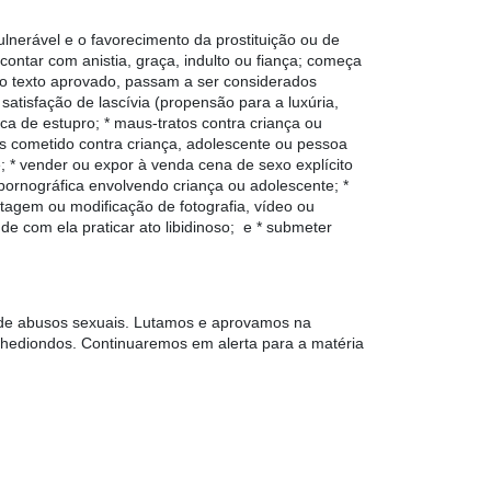
lnerável e o favorecimento da prostituição ou de
ontar com anistia, graça, indulto ou fiança; começa
lo texto aprovado, passam a ser considerados
satisfação de lascívia
(propensão para a luxúria,
ca de estupro; * maus-tratos contra criança ou
as cometido contra criança, adolescente ou pessoa
e; * vender ou expor à venda cena de sexo explícito
 pornográfica envolvendo criança ou adolescente; *
ntagem ou modificação de fotografia, vídeo ou
 de com ela praticar ato libidinoso; e * submeter
as de abusos sexuais. Lutamos e aprovamos na
o hediondos. Continuaremos em alerta para a matéria