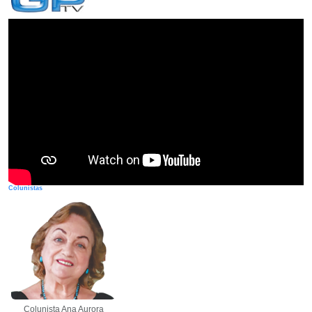
Colunistas
Colunista Ana Aurora