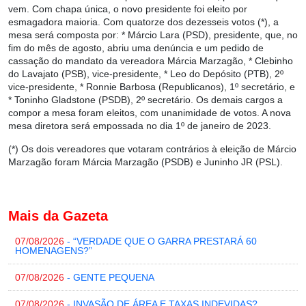
vem. Com chapa única, o novo presidente foi eleito por
esmagadora maioria. Com quatorze dos dezesseis votos
(*)
, a
mesa será composta por: * Márcio Lara (PSD), presidente, que, no
fim do mês de agosto, abriu uma denúncia e um pedido de
cassação do mandato da vereadora Márcia Marzagão, * Clebinho
do Lavajato (PSB), vice-presidente, * Leo do Depósito (PTB), 2º
vice-presidente, * Ronnie Barbosa (Republicanos), 1º secretário, e
* Toninho Gladstone (PSDB), 2º secretário. Os demais cargos a
compor a mesa foram eleitos, com unanimidade de votos. A nova
mesa diretora será empossada no dia 1º de janeiro de 2023.
(*) Os dois vereadores que v
otaram contrários à eleição de Márcio
Marzagão foram Márcia Marzagão (PSDB) e Juninho JR (PSL).
Mais da Gazeta
07/08/2026
- “VERDADE QUE O GARRA PRESTARÁ 60
HOMENAGENS?”
07/08/2026
- GENTE PEQUENA
07/08/2026
- INVASÃO DE ÁREA E TAXAS INDEVIDAS?