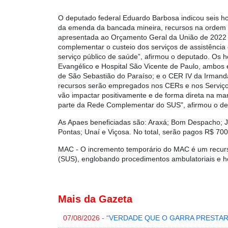
O deputado federal Eduardo Barbosa indicou seis ho
da emenda da bancada mineira, recursos na ordem d
apresentada ao Orçamento Geral da União de 2022 p
complementar o custeio dos serviços de assistência
serviço público de saúde”, afirmou o deputado. Os 
Evangélico e Hospital São Vicente de Paulo, ambos
de São Sebastião do Paraíso; e o CER IV da Irmand
recursos serão empregados nos CERs e nos Serviços
vão impactar positivamente e de forma direta na m
parte da Rede Complementar do SUS", afirmou o d
As Apaes beneficiadas são: Araxá; Bom Despacho; Ja
Pontas; Unaí e Viçosa. No total, serão pagos R$ 70
MAC - O incremento temporário do MAC é um recurso 
(SUS), englobando procedimentos ambulatoriais e ho
Mais da Gazeta
07/08/2026
- “VERDADE QUE O GARRA PRESTA