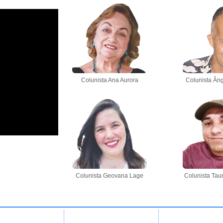
Colunista Ana Aurora
Colunista Âng
Colunista Geovana Lage
Colunista Tau