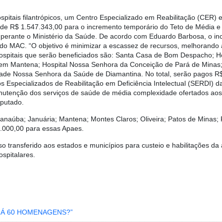
spitais filantrópicos, um Centro Especializado em Reabilitação (CER)
e R$ 1.547.343,00 para o incremento temporário do Teto de Média e
erante o Ministério da Saúde. De acordo com Eduardo Barbosa, o inc
 do MAC. “O objetivo é minimizar a escassez de recursos, melhorando
hospitais que serão beneficiados são: Santa Casa de Bom Despacho; Ho
 em Mantena; Hospital Nossa Senhora da Conceição de Pará de Minas; 
ade Nossa Senhora da Saúde de Diamantina. No total, serão pagos R$
 Especializados de Reabilitação em Deficiência Intelectual (SERDI) 
anutenção dos serviços de saúde de média complexidade ofertados aos
eputado.
naúba; Januária; Mantena; Montes Claros; Oliveira; Patos de Minas; P
0.000,00 para essas Apaes.
transferido aos estados e municípios para custeio e habilitações da 
spitalares.
RÁ 60 HOMENAGENS?”