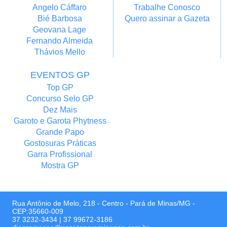
Angelo Cáffaro
Trabalhe Conosco
Bié Barbosa
Quero assinar a Gazeta
Geovana Lage
Fernando Almeida
Thávios Mello
EVENTOS GP
Top GP
Concurso Selo GP
Dez Mais
Garoto e Garota Phytness
Grande Papo
Gostosuras Práticas
Garra Profissional
Mostra GP
Rua Antônio de Melo, 218 - Centro - Pará de Minas/MG -
CEP:35660-009
37 3232-3434
|
37 99672-3186