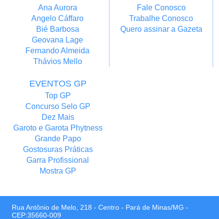
Ana Aurora
Fale Conosco
Angelo Cáffaro
Trabalhe Conosco
Bié Barbosa
Quero assinar a Gazeta
Geovana Lage
Fernando Almeida
Thávios Mello
EVENTOS GP
Top GP
Concurso Selo GP
Dez Mais
Garoto e Garota Phytness
Grande Papo
Gostosuras Práticas
Garra Profissional
Mostra GP
Rua Antônio de Melo, 218 - Centro - Pará de Minas/MG -
CEP:35660-009