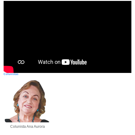
Colunistas
Colunista Ana Aurora