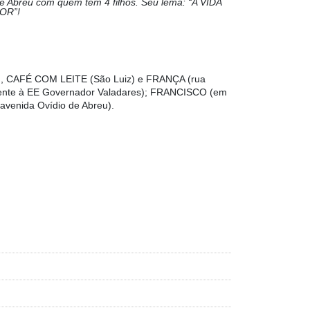
 Abreu com quem tem 4 filhos. Seu lema: “A VIDA
OR”!
 CAFÉ COM LEITE (São Luiz) e FRANÇA (rua
ente à EE Governador Valadares); FRANCISCO (em
venida Ovídio de Abreu).