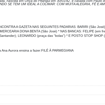
a, nascida em Onça do Pitangui em 30/01/42, é casada com Paulo de
ANDO SE TEM UM IDEAL A COLIMAR: COM MUITA ALEGRIA, FÉ E AM
NCONTRA A GAZETA NAS SEGUINTES PADARIAS: BARIRI (São José),
; * MERCEARIA DONA BENTA (São José) * NAS BANCAS: FELIPE (em fr
 Santander); LEONARDO (praça das “bolas”) * E POSTO STOP SHOP (a
a Ana Aurora ensina a fazer:
FILÉ À PARMEGIANA