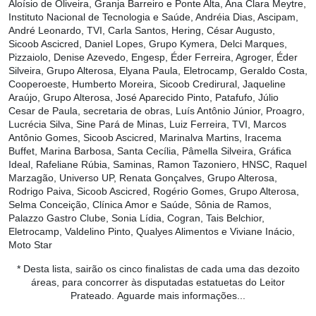
Aloísio de Oliveira, Granja Barreiro e Ponte Alta, Ana Clara Meytre,
Instituto Nacional de Tecnologia e Saúde, Andréia Dias, Ascipam,
André Leonardo, TVI, Carla Santos, Hering, César Augusto,
Sicoob Ascicred, Daniel Lopes, Grupo Kymera, Delci Marques,
Pizzaiolo, Denise Azevedo, Engesp, Éder Ferreira, Agroger, Éder
Silveira, Grupo Alterosa, Elyana Paula, Eletrocamp, Geraldo Costa,
Cooperoeste, Humberto Moreira, Sicoob Credirural, Jaqueline
Araújo, Grupo Alterosa, José Aparecido Pinto, Patafufo, Júlio
Cesar de Paula, secretaria de obras, Luís Antônio Júnior, Proagro,
Lucrécia Silva, Sine Pará de Minas, Luiz Ferreira, TVI, Marcos
Antônio Gomes, Sicoob Ascicred, Marinalva Martins, Iracema
Buffet, Marina Barbosa, Santa Cecília, Pâmella Silveira, Gráfica
Ideal, Rafeliane Rúbia, Saminas, Ramon Tazoniero, HNSC, Raquel
Marzagão, Universo UP, Renata Gonçalves, Grupo Alterosa,
Rodrigo Paiva, Sicoob Ascicred, Rogério Gomes, Grupo Alterosa,
Selma Conceição, Clínica Amor e Saúde, Sônia de Ramos,
Palazzo Gastro Clube, Sonia Lídia, Cogran, Tais Belchior,
Eletrocamp, Valdelino Pinto, Qualyes Alimentos e Viviane Inácio,
Moto Star
* Desta lista, sairão os cinco finalistas de cada uma das dezoito
áreas, para concorrer às disputadas estatuetas do Leitor
Prateado.
Aguarde mais informações...