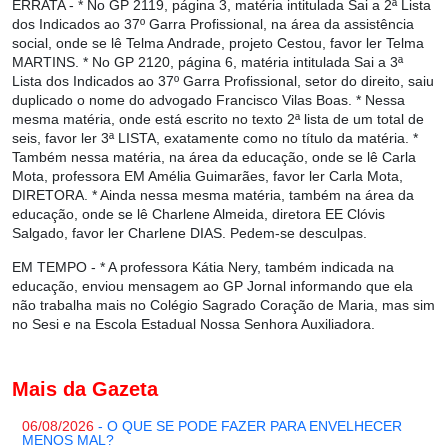
ERRATA
- * No GP 2119, página 3, matéria intitulada Sai a 2ª Lista
dos Indicados ao 37º Garra Profissional, na área da assistência
social, onde se lê Telma Andrade, projeto Cestou, favor ler Telma
MARTINS. * No GP 2120, página 6, matéria intitulada Sai a 3ª
Lista dos Indicados ao 37º Garra Profissional, setor do direito, saiu
duplicado o nome do advogado Francisco Vilas Boas. * Nessa
mesma matéria, onde está escrito no texto 2ª lista de um total de
seis, favor ler 3ª LISTA, exatamente como no título da matéria. *
Também nessa matéria, na área da educação, onde se lê Carla
Mota, professora EM Amélia Guimarães, favor ler Carla Mota,
DIRETORA. * Ainda nessa mesma matéria, também na área da
educação, onde se lê Charlene Almeida, diretora EE Clóvis
Salgado, favor ler Charlene DIAS. Pedem-se desculpas.
EM TEMPO
- * A professora Kátia Nery, também indicada na
educação, enviou mensagem ao GP Jornal informando que ela
não trabalha mais no Colégio Sagrado Coração de Maria, mas sim
no Sesi e na Escola Estadual Nossa Senhora Auxiliadora.
Mais da Gazeta
06/08/2026
- O QUE SE PODE FAZER PARA ENVELHECER
MENOS MAL?