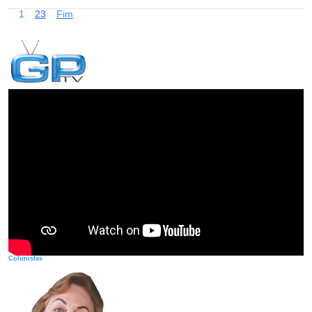
1
2
3
Fim
Colunistas