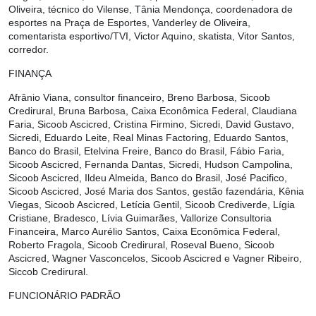
Oliveira, técnico do Vilense, Tânia Mendonça, coordenadora de
esportes na Praça de Esportes, Vanderley de Oliveira,
comentarista esportivo/TVI, Victor Aquino, skatista,
Vitor Santos,
corredor.
FINANÇA
Afrânio Viana, consultor financeiro, Breno Barbosa, Sicoob
Credirural, Bruna Barbosa, Caixa Econômica Federal, Claudiana
Faria, Sicoob Ascicred, Cristina Firmino, Sicredi, David Gustavo,
Sicredi, Eduardo Leite, Real Minas Factoring, Eduardo Santos,
Banco do Brasil, Etelvina Freire, Banco do Brasil, Fábio Faria,
Sicoob Ascicred, Fernanda Dantas, Sicredi, Hudson Campolina,
Sicoob Ascicred, Ildeu Almeida, Banco do Brasil, José Pacifico,
Sicoob Ascicred, José Maria dos Santos, gestão fazendária, Kênia
Viegas, Sicoob Ascicred, Letícia Gentil, Sicoob Crediverde, Lígia
Cristiane, Bradesco, Lívia Guimarães, Vallorize Consultoria
Financeira, Marco Aurélio Santos, Caixa Econômica Federal,
Roberto Fragola, Sicoob Credirural, Roseval Bueno, Sicoob
Ascicred, Wagner Vasconcelos, Sicoob Ascicred e Vagner Ribeiro,
Siccob Credirural.
FUNCIONÁRIO PADRÃO