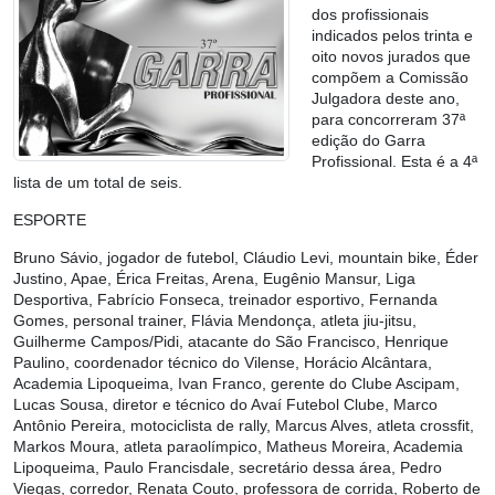
dos profissionais
indicados pelos trinta e
oito novos jurados que
compõem a Comissão
Julgadora deste ano,
para concorreram 37ª
edição do Garra
Profissional. Esta é a 4ª
lista de um total de seis.
ESPORTE
Bruno Sávio, jogador de futebol, Cláudio Levi, mountain bike, Éder
Justino, Apae, Érica Freitas, Arena, Eugênio Mansur, Liga
Desportiva, Fabrício Fonseca, treinador esportivo, Fernanda
Gomes, personal trainer, Flávia Mendonça, atleta jiu-jitsu,
Guilherme Campos/Pidi, atacante do São Francisco, Henrique
Paulino, coordenador técnico do Vilense, Horácio Alcântara,
Academia Lipoqueima, Ivan Franco, gerente do Clube Ascipam,
Lucas Sousa, diretor e técnico do Avaí Futebol Clube, Marco
Antônio Pereira, motociclista de rally, Marcus Alves, atleta crossfit,
Markos Moura, atleta paraolímpico, Matheus Moreira, Academia
Lipoqueima, Paulo Francisdale, secretário dessa área, Pedro
Viegas, corredor, Renata Couto, professora de corrida, Roberto de